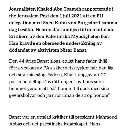
Journalisten Khaled Abu Toameh rapporterade i
the Jerusalem Post den 1 juli 2021 att en EU-
delegation med Sven Kuhn von Burgsdorff samma
dag besökte Hebron där familjen till den uttalade
kritikern av den Palestinska Myndigheten bor.
Han krävde en oberoende undersökning av
dödandet av aktivisten Nizar Banat.
Den 44-årige Banat slogs, enligt hans fader, ihjäl
förra veckan av PA:s säkerhetsstyrkor när han låg
och sov i sin säng. Fadern, Khalil, uppgav att 20
polismän deltog i ”avrättningen” av hans son i
hemmet genom att ”slå honom till döds med sina
gevärskolvar och järnrör innan de ströp honom”.
Banat var en uttalad kritiker till president Mahmoud
Abbas och det palestinska ledarskapet. Hans