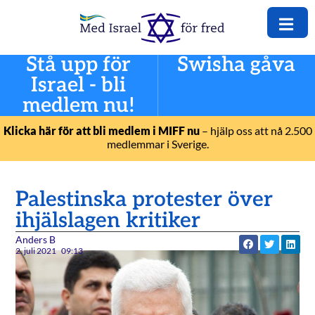
Stå upp för
Swisha gåva
Israel - bli
medlem nu!
Klicka här för att bli medlem i MIFF nu
– hjälp oss att nå 2.500
medlemmar i Sverige.
Palestinska protester över
ihjälslagen kritiker
Anders B
2. juli 2021
09:13