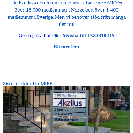
Du kan läsa den här artikeln gratis tack vare MIFF:s
över 15 000 medlemmar i Norge och över 1 400
medlemmar i Sverige. Men vi behöver stöd från många
fler nu!
Ge en gåva här
eller
Swisha till 1233318219
Bli medlem
Siste artikler fra MIFF