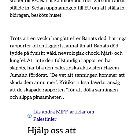
stödet till PA. Banat kandiderade i det val som Abbas
ställde in. Sedan uppmaningen till EU om att ställa in
bidragen, besköts huset.
Trots att en vecka har gått efter Banats död, har inga
rapporter offentliggjorts, annat än att Banats död
tydde på fysiskt våld, nevrologisk chock, hjärt- och
lungfel. Att inte den fullständiga rapporten har
släppts, har bl a den palestinska aktivisten Hazem
Juma’ah fördömt. ”De vet att sanningen kommer att
skada dem ännu mer”. Kritikern Issa Jawdat ansåg
att de skapade rapporten “för att dölja sanningen
och slippa pinsamheten”.
Läs andra MIFF-artiklar om
Palestinier
Hjälp oss att