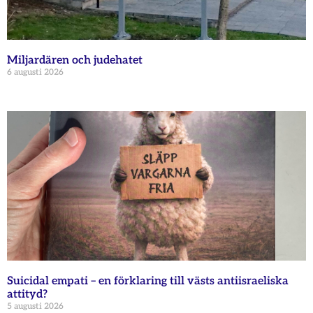
Miljardären och judehatet
6 augusti 2026
Suicidal empati – en förklaring till västs antiisraeliska
attityd?
5 augusti 2026