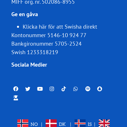
MIFF org. nr.
502086-8955
Ge en gåva
Klicka här för att Swisha direkt
Kontonummer 5146-10 924 77
Bankgironummer 5705-2524
Swish 1233318219
Sociala Medier
NO
|
DK
|
IS
|