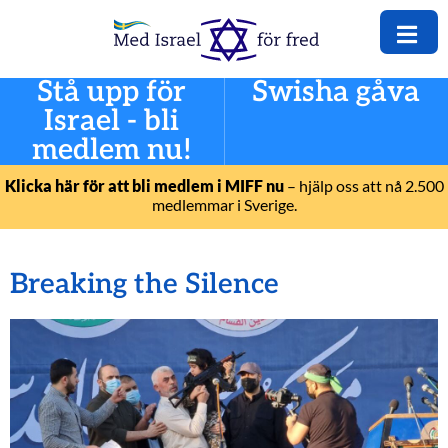
Stå upp för
Swisha gåva
Israel - bli
medlem nu!
Klicka här för att bli medlem i MIFF nu
– hjälp oss att nå 2.500
medlemmar i Sverige.
Breaking the Silence