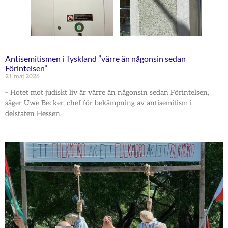
Antisemitismen i Tyskland ”värre än någonsin sedan
Förintelsen”
21 maj 2026
– Hotet mot judiskt liv är värre än någonsin sedan Förintelsen,
säger Uwe Becker, chef för bekämpning av antisemitism i
delstaten Hessen.