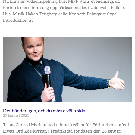
Nu finns en videoinspelning från MIFF Västs evenemang, då
Förintelsens minnesdag uppmärksammades i Uddevalla Folkets
Hus. Musik Håkan Tengberg cello Kenneth Palmqvist flygel
Introduktion av
Det händer igen, och du måste välja sida
27 januari 2025
Tal av Conrad Myrland vid minneskvällen för Förintelsens offer i
Livets Ord Zoé-kyrkan i Fredrikstad söndagen den 26 januari.