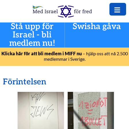
Stå upp för
Swisha gåva
Israel - bli
medlem nu!
Klicka här för att bli medlem i MIFF nu
– hjälp oss att nå 2.500
medlemmar i Sverige.
Förintelsen