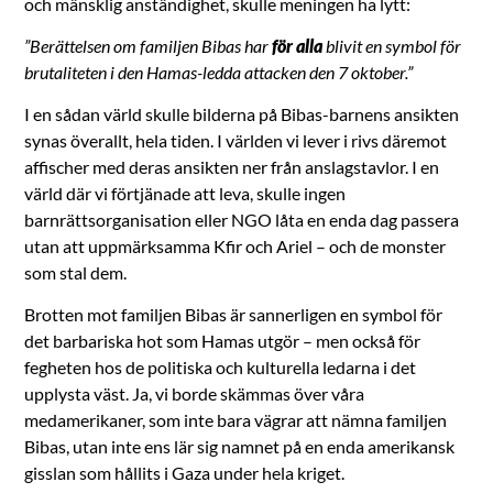
och mänsklig anständighet, skulle meningen ha lytt:
”Berättelsen om familjen Bibas har
för alla
blivit en symbol för
brutaliteten i den Hamas-ledda attacken den 7 oktober.”
I en sådan värld skulle bilderna på Bibas-barnens ansikten
synas överallt, hela tiden. I världen vi lever i rivs däremot
affischer med deras ansikten ner från anslagstavlor. I en
värld där vi förtjänade att leva, skulle ingen
barnrättsorganisation eller NGO låta en enda dag passera
utan att uppmärksamma Kfir och Ariel – och de monster
som stal dem.
Brotten mot familjen Bibas är sannerligen en symbol för
det barbariska hot som Hamas utgör – men också för
fegheten hos de politiska och kulturella ledarna i det
upplysta väst. Ja, vi borde skämmas över våra
medamerikaner, som inte bara vägrar att nämna familjen
Bibas, utan inte ens lär sig namnet på en enda amerikansk
gisslan som hållits i Gaza under hela kriget.