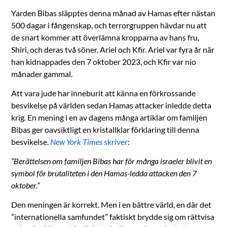
Yarden Bibas släpptes denna månad av Hamas efter nästan
500 dagar i fångenskap, och terrorgruppen hävdar nu att
de snart kommer att överlämna kropparna av hans fru,
Shiri, och deras två söner, Ariel och Kfir. Ariel var fyra år när
han kidnappades den 7 oktober 2023, och Kfir var nio
månader gammal.
Att vara jude har inneburit att känna en förkrossande
besvikelse på världen sedan Hamas attacker inledde detta
krig. En mening i en av dagens många artiklar om familjen
Bibas ger oavsiktligt en kristallklar förklaring till denna
besvikelse.
New York Times
skriver
:
”Berättelsen om familjen Bibas har för många israeler blivit en
symbol för brutaliteten i den Hamas-ledda attacken den 7
oktober.”
Den meningen är korrekt. Men i en bättre värld, en där det
”internationella samfundet” faktiskt brydde sig om rättvisa