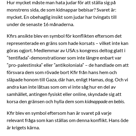
Hur mycket måste man hata judar för att ställa sig på
monstrens sida, de som kidnappar bebisar? Svaret är:
mycket. En obehaglig insikt som judar har tvingats till
under de senaste 16 månaderna.
Kfirs ansikte blev en symbol för konflikten eftersom det
representerade en gräns som hade korsats – vilket inte kan
göras ogjort. Medlemmar av USA:s kongress deltog glatt i
”tentifada”-demonstrationer som inte längre enbart var
”pro-palestinska” eller ”antikoloniala” – de handlade om att
försvara dem som rövade bort Kfir från hans hem och
släpade honom till Gaza, där han, enligt Hamas, dog. Och vi
andra kan inte låtsas som om vi inte såg hur en del av
samhället, antingen fysiskt eller online, skyndade sig att
korsa den gränsen och hylla dem som
kidnappade en bebis
.
Kfir blev en symbol eftersom han är svaret på varje
relevant fråga som kan ställas om denna konflikt. Hans öde
är krigets kärna.