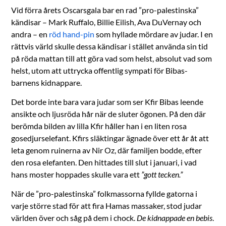
Vid förra årets Oscarsgala bar en rad ”pro-palestinska”
kändisar – Mark Ruffalo, Billie Eilish, Ava DuVernay och
andra – en
röd hand-pin
som hyllade mördare av judar. I en
rättvis värld skulle dessa kändisar i stället använda sin tid
på röda mattan till att göra vad som helst, absolut vad som
helst, utom att uttrycka offentlig sympati för Bibas-
barnens kidnappare.
Det borde inte bara vara judar som ser Kfir Bibas leende
ansikte och ljusröda hår när de sluter ögonen. På den där
berömda bilden av lilla Kfir håller han i en liten rosa
gosedjurselefant. Kfirs släktingar ägnade över ett år åt att
leta genom ruinerna av Nir Oz, där familjen bodde, efter
den rosa elefanten. Den hittades till slut i januari, i vad
hans moster hoppades skulle vara ett
”gott tecken.”
När de ”pro-palestinska” folkmassorna fyllde gatorna i
varje större stad för att fira Hamas massaker, stod judar
världen över och såg på dem i chock.
De kidnappade en bebis
.