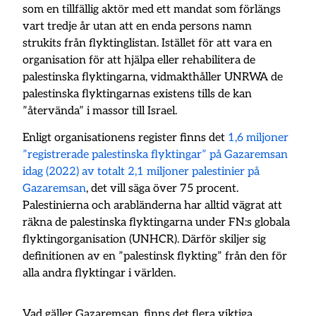
som en tillfällig aktör med ett mandat som förlängs
vart tredje år utan att en enda persons namn
strukits från flyktinglistan. Istället för att vara en
organisation för att hjälpa eller rehabilitera de
palestinska flyktingarna, vidmakthåller UNRWA de
palestinska flyktingarnas existens tills de kan
”återvända” i massor till Israel.
Enligt organisationens register finns det
1,6 miljoner
”registrerade palestinska flyktingar” på Gazaremsan
idag (2022) av totalt 2,1 miljoner palestinier på
Gazaremsan
, det vill säga över 75 procent.
Palestinierna och arabländerna har alltid vägrat att
räkna de palestinska flyktingarna under FN:s globala
flyktingorganisation (UNHCR). Därför skiljer sig
definitionen av en ”palestinsk flykting” från den för
alla andra flyktingar i världen.
Vad gäller Gazaremsan, finns det flera viktiga