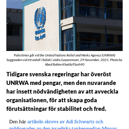
Palestinier går vid the United Nations Relief and Works Agency (UNRWA)
byggnaden vid ett anfall i Rafah i södra Gazaremsan, 29 November, 2021. Photo by
Abed Rahim Khatib/Flash90
Tidigare svenska regeringar har överöst
UNRWA med pengar, men den nuvarande
har insett nödvändigheten av att avveckla
organisationen, för att skapa goda
förutsättningar för stabilitet och fred.
Den här
artikeln skrevs av Adi Schwartz och
publicerades av den israeliska tankesmedjan Misgav