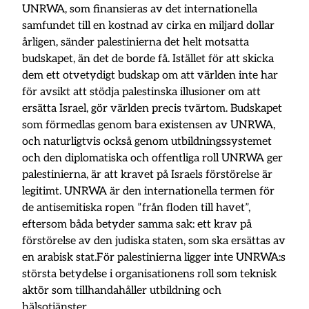
UNRWA, som finansieras av det internationella
samfundet till en kostnad av cirka en miljard dollar
årligen, sänder palestinierna det helt motsatta
budskapet, än det de borde få. Istället för att skicka
dem ett otvetydigt budskap om att världen inte har
för avsikt att stödja palestinska illusioner om att
ersätta Israel, gör världen precis tvärtom. Budskapet
som förmedlas genom bara existensen av UNRWA,
och naturligtvis också genom utbildningssystemet
och den diplomatiska och offentliga roll UNRWA ger
palestinierna, är att kravet på Israels förstörelse är
legitimt. UNRWA är den internationella termen för
de antisemitiska ropen ”från floden till havet”,
eftersom båda betyder samma sak: ett krav på
förstörelse av den judiska staten, som ska ersättas av
en arabisk stat.För palestinierna ligger inte UNRWA:s
största betydelse i organisationens roll som teknisk
aktör som tillhandahåller utbildning och
hälsotjänster.