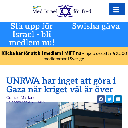
Stå upp för
Swisha gåva
Israel - bli
medlem nu!
Klicka här för att bli medlem i MIFF nu
– hjälp oss att nå 2.500
medlemmar i Sverige.
UNRWA har inget att göra i
Gaza när kriget väl är över
Conrad Myrland
25. december 2023
14:36