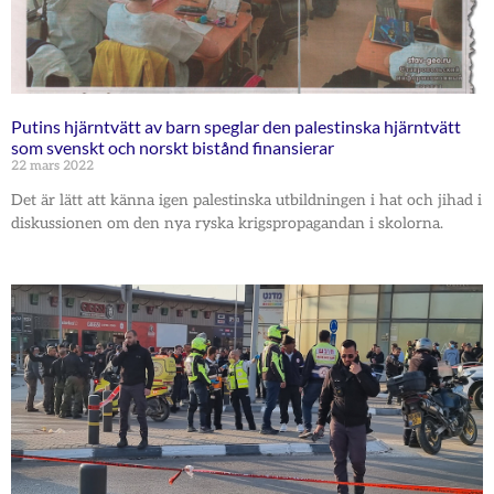
Putins hjärntvätt av barn speglar den palestinska hjärntvätt
som svenskt och norskt bistånd finansierar
22 mars 2022
Det är lätt att känna igen palestinska utbildningen i hat och jihad i
diskussionen om den nya ryska krigspropagandan i skolorna.