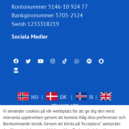
Kontonummer 5146-10 924 77
Bankgironummer 5705-2524
Swish 1233318219
Sociala Medier
NO
|
DK
|
IS
|
TRANSLATE
Vi använder cookies på vår webbplats för att ge dig den mest
relevanta upplevelsen genom att komma ihåg dina preferenser och
återkommande besök. Genom att klicka på "Acceptera" samtycker