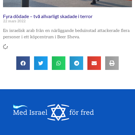
Fyra dödade – två allvarligt skadade i terror
22 mars 2022
En israelisk arab från en närliggande beduinstad attackerade flera
personer i ett köpcentrum i Beer Sheva.