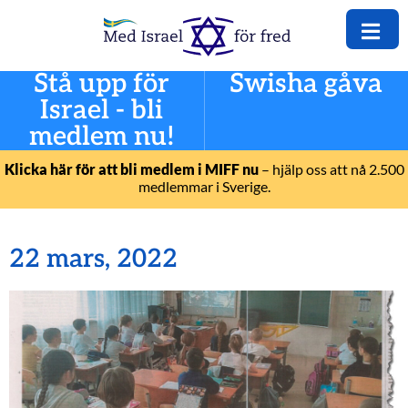
Stå upp för
Swisha gåva
Israel - bli
medlem nu!
Klicka här för att bli medlem i MIFF nu
– hjälp oss att nå 2.500
medlemmar i Sverige.
22 mars, 2022