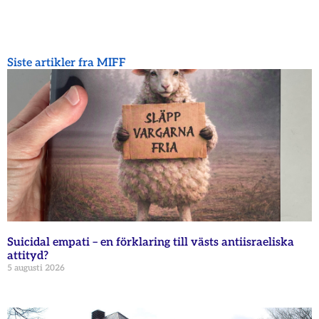
Siste artikler fra MIFF
Suicidal empati – en förklaring till västs antiisraeliska
attityd?
5 augusti 2026