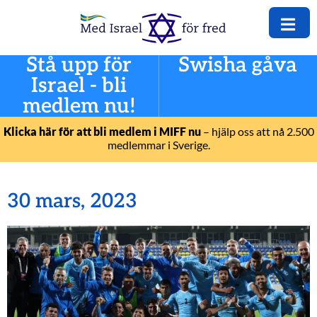
Stå upp för
Swisha gåva
Israel - bli
medlem nu!
Klicka här för att bli medlem i MIFF nu
– hjälp oss att nå 2.500
medlemmar i Sverige.
30 mars, 2023