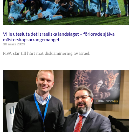
Ville utesluta det israeliska landslaget – förlorade själva
mästerskapsarrangemanget
30 mars 2023
FIFA slår till hårt mot diskriminering av Israel.