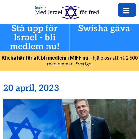
Stå upp för
Swisha gåva
Israel - bli
medlem nu!
Klicka här för att bli medlem i MIFF nu
– hjälp oss att nå 2.500
medlemmar i Sverige.
20 april, 2023