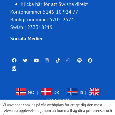
Klicka här för att Swisha direkt
Kontonummer 5146-10 924 77
Bankgironummer 5705-2524
Swish 1233318219
Sociala Medier
NO
|
DK
|
IS
|
TRANSLATE
Vi använder cookies på vår webbplats för att ge dig den mest
relevanta upplevelsen genom att komma ihåg dina preferenser och