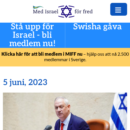
Stå upp för
Swisha gåva
Israel - bli
medlem nu!
Klicka här för att bli medlem i MIFF nu
– hjälp oss att nå 2.500
medlemmar i Sverige.
5 juni, 2023