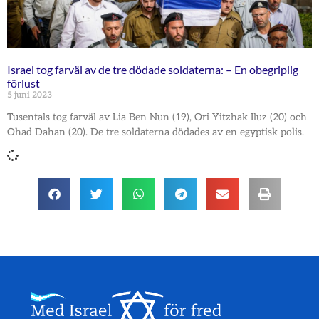
Israel tog farväl av de tre dödade soldaterna: – En obegriplig
förlust
5 juni 2023
Tusentals tog farväl av Lia Ben Nun (19), Ori Yitzhak Iluz (20) och
Ohad Dahan (20). De tre soldaterna dödades av en egyptisk polis.