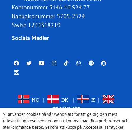
Kontonummer 5146-10 924 77
Bankgironummer 5705-2524
Swish 1233318219
Sociala Medier
NO
|
DK
|
IS
|
TRANSLATE
Vi använder cookies på vår webbplats för att ge dig den mest
relevanta upplevelsen genom att komma ihåg dina preferenser och
återkommande besök. Genom att klicka på "Acceptera" samtycker