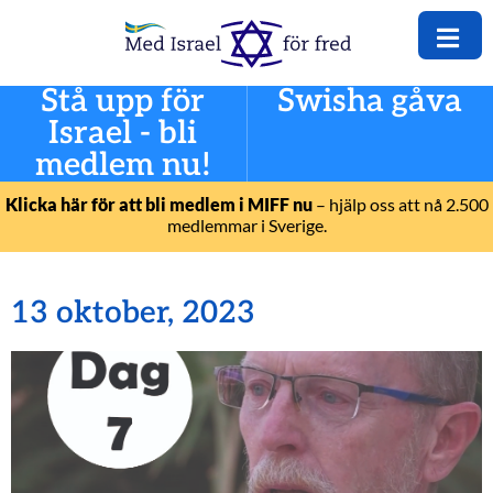
Stå upp för
Swisha gåva
Israel - bli
medlem nu!
Klicka här för att bli medlem i MIFF nu
– hjälp oss att nå 2.500
medlemmar i Sverige.
13 oktober, 2023