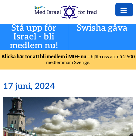
Stå upp för
Swisha gåva
Israel - bli
medlem nu!
Klicka här för att bli medlem i MIFF nu
– hjälp oss att nå 2.500
medlemmar i Sverige.
17 juni, 2024