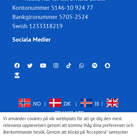
Kontonummer 5146-10 924 77
Bankgironummer 5705-2524
Swish 1233318219
Sociala Medier
NO
|
DK
|
IS
|
TRANSLATE
Vi använder cookies på vår webbplats för att ge dig den mest
relevanta upplevelsen genom att komma ihåg dina preferenser och
återkommande besök. Genom att klicka på "Acceptera" samtycker