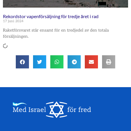
Rekordstor vapenförsäljning för tredje året i rad
17 juni 2024
Raketförsvaret står ensamt för en tredjedel av den totala
försäljningen.