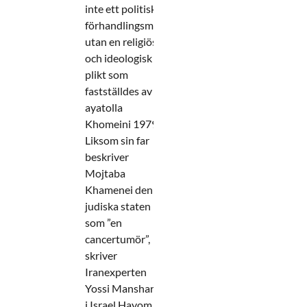
inte ett politiskt
förhandlingsmål
utan en religiös
och ideologisk
plikt som
fastställdes av
ayatolla
Khomeini 1979.
Liksom sin far
beskriver
Mojtaba
Khamenei den
judiska staten
som ”en
cancertumör”,
skriver
Iranexperten
Yossi Mansharof
i Israel Hayom.