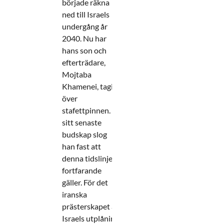
började räkna
ned till Israels
undergång år
2040. Nu har
hans son och
efterträdare,
Mojtaba
Khamenei, tagit
över
stafettpinnen. I
sitt senaste
budskap slog
han fast att
denna tidslinje
fortfarande
gäller. För det
iranska
prästerskapet är
Israels utplåning