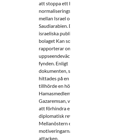
att stoppa ett historiskt
normaliseringsavtal
mellan Israel och
Saudiarabien. Det är det
israeliska public service-
bolaget Kan som
rapporterar om de
uppseendeväckande
fynden. Enligt
dokumenten, som
hittades på en dator som
tillhörde en högt uppsatt
Hamasmedlem på
Gazaremsan, var önskan
att förhindra en
diplomatisk revolution i
Mellanöstern en av
motiveringarna bakom
attacken.