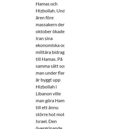
Hamas och
Hizbollah. Under
åren före
massakern den 7
oktober ökade
Iran sina
ekonomiska och
militära bidrag
till Hamas. På
samma sätt som
man under flera
år byggt upp
Hizbollah i
Libanon ville
man göra Hamas
till ett ännu
större hot mot
Israel. Den
övergripande