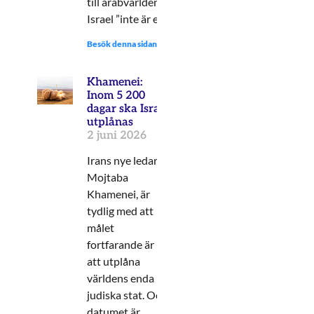
till arabvärlden om att
Israel ”inte är en
Besök denna sidan:
Khamenei:
Inom 5 200
dagar ska Israel
utplånas
2 juni 2026
Irans nye ledare,
Mojtaba
Khamenei, är
tydlig med att
målet
fortfarande är
att utplåna
världens enda
judiska stat. Och
datumet är