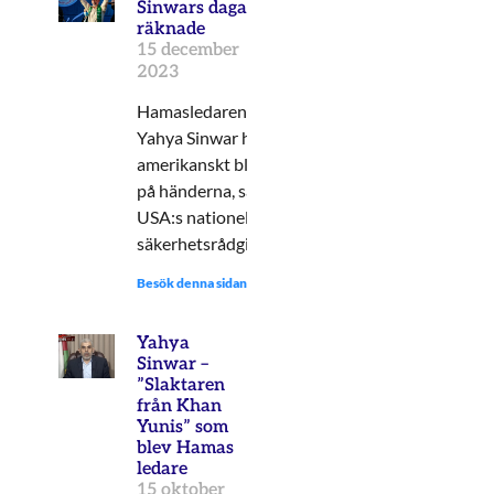
Sinwars dagar är
räknade
15 december
2023
Hamasledaren
Yahya Sinwar har
amerikanskt blod
på händerna, säger
USA:s nationella
säkerhetsrådgivare.
Besök denna sidan:
Yahya
Sinwar –
”Slaktaren
från Khan
Yunis” som
blev Hamas
ledare
15 oktober