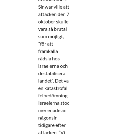
Sinwar ville att
attacken den 7
oktober skulle
vara så brutal
som möjligt,
”för att
framkalla
rädsla hos
israelerna och
destabilisera
landet”. Det var
en katastrofal
felbedömning.
Israelerna stod
mer enade än
någonsin
tidigare efter
attacken. ”Vi