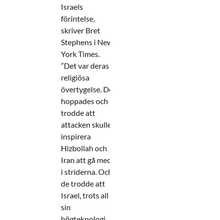
Israels
förintelse,
skriver Bret
Stephens i New
York Times.
”Det var deras
religiösa
övertygelse. De
hoppades och
trodde att
attacken skulle
inspirera
Hizbollah och
Iran att gå med
i striderna. Och
de trodde att
Israel, trots all
sin
högteknologi,