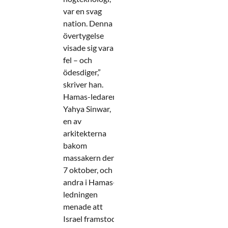
var en svag
nation. Denna
övertygelse
visade sig vara
fel – och
ödesdiger,”
skriver han.
Hamas-ledaren
Yahya Sinwar,
en av
arkitekterna
bakom
massakern den
7 oktober, och
andra i Hamas-
ledningen
menade att
Israel framstod