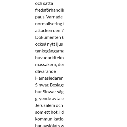
och sätta
fredsförhandlingarna på
paus. Varnade för
normalisering före
attacken den 7 oktober
Dokumenten kastar
också nytt ljus över
tankegångarna hos
huvudarkitekten bakom
massakern, den
dåvarande
Hamasledaren Yahya
Sinwar. Beslagen visar
hur Sinwar såg på det
gryende avtalet mellan
Jerusalem och Riyadh
som ett hot. I den interna
kommunikation som nu
har avslöjats varnade