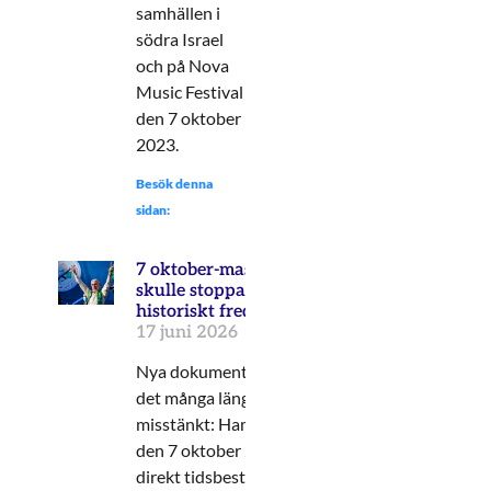
samhällen i
södra Israel
och på Nova
Music Festival
den 7 oktober
2023.
Besök denna
sidan:
7 oktober-massakern
skulle stoppa
historiskt fredsavtal
17 juni 2026
Nya dokument bekräftar
det många länge har
misstänkt: Hamasterrorn
den 7 oktober 2023 var
direkt tidsbestämd för