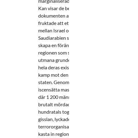
marginaliserade. Enligt
Kan visar de beslagtagna
dokumenten att Hamas
fruktade att ett avtal
mellan Israel och
Saudiarabien skulle
skapa en förändring i
regionen som skulle
utmana grunden för hela
hela deras existens och
kamp mot den judiska
staten. Genom att
iscensätta massakern,
där 1 200 människor
brutalt mördades och
hundratals togs som
gisslan, lyckades
terrororganisationen
kasta in regionen i krig