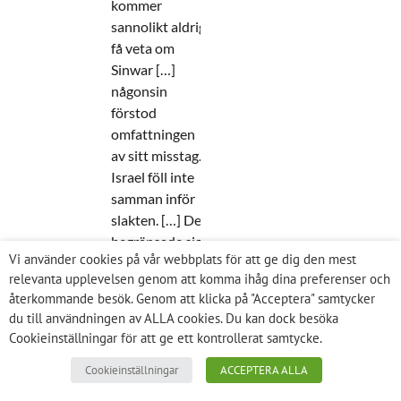
kommer
sannolikt aldrig
få veta om
Sinwar […]
någonsin
förstod
omfattningen
av sitt misstag.
Israel föll inte
samman inför
slakten. […] De
begränsade sig
Vi använder cookies på vår webbplats för att ge dig den mest
Besök denna sidan:
relevanta upplevelsen genom att komma ihåg dina preferenser och
återkommande besök. Genom att klicka på "Acceptera" samtycker
du till användningen av ALLA cookies. Du kan dock besöka
Cookieinställningar för att ge ett kontrollerat samtycke.
« Previous
1
2
3
4
5
Next »
Cookieinställningar
ACCEPTERA ALLA