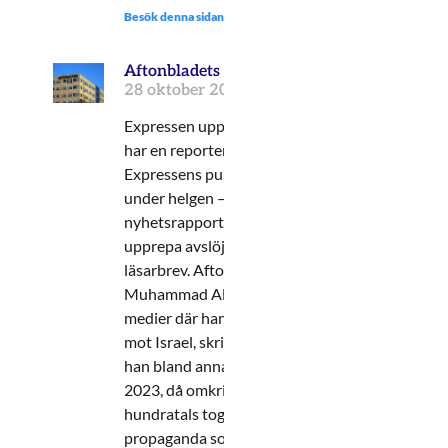
Besök denna sidan:
Aftonbladets terrorhyllande Gazareporter
28 oktober 2025
Expressen uppmärksammade i dagarna att Aft
har en reporter i Gaza som hyllar terror. Efters
Expressens publicering, med efterföljande deba
under helgen – då färre läsare följer
nyhetsrapporteringen – kan det vara värt att h
upprepa avslöjandets huvudpunkter. Vi återger
läsarbrev. Aftonbladets frilansreporter i Gaza,
Muhammad Al-Masry, har gjort flera inlägg i so
medier där han öppet uttryckt stöd för Hamas o
mot Israel, skriver Expressen. På sitt Instagra
han bland annat hyllat den brutala 7 oktober-
2023, då omkring 1 200 israeler mördades och
hundratals togs som gisslan. Han har även del
propaganda som påstår att Israel upphört att e