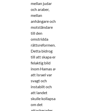
mellan judar
och araber,
mellan
anhängare och
motståndare
till den
omstridda
rättsreformen.
Detta bidrog
till att skapa en
felaktig bild
inom Hamas av
att Israel var
svagt och
instabilt och
att landet
skulle kollapsa
om det
attackerades.