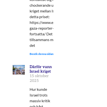
chockerande under de två senaste årens rappo
kriget mellan Israel och Hamas men eventuellt s
detta priset:
https://www.expressen.se/nyheter/sverige/aft
gaza-reporter-muhammad–al-masry-hyllar-terr
fortsatta/ Det är en sak att ni under två år valt 
tillsammans med denna ”journalist”. Att du sed
det
Besök denna sidan:
Därför vann
Israel kriget
15 oktober
2025
Hur kunde
Israel trots
massiv kritik
och hårt