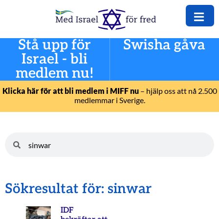
Stå upp för
Swisha gåva
Israel - bli
medlem nu!
Klicka här för att bli medlem i MIFF nu
– hjälp oss att nå 2.500
medlemmar i Sverige.
Sökresultat för: sinwar
IDF