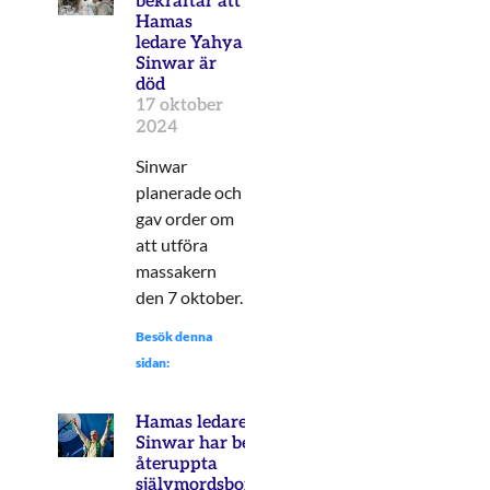
bekräftar att
Hamas
ledare Yahya
Sinwar är
död
17 oktober
2024
Sinwar
planerade och
gav order om
att utföra
massakern
den 7 oktober.
Besök denna
sidan:
Hamas ledare Yahya
Sinwar har beordrat att
återuppta
självmordsbombningarna