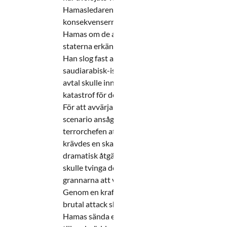
Hamasledaren för
konsekvenserna för
Hamas om de arabiska
staterna erkände Israel.
Han slog fast att ett
saudiarabisk-israeliskt
avtal skulle innebära en
katastrof för deras sak.
För att avvärja detta
scenario ansåg
terrorchefen att det
krävdes en skakande och
dramatisk åtgärd som
skulle tvinga de arabiska
grannarna att vända.
Genom en kraftfull och
brutal attack skulle
Hamas sända en signal