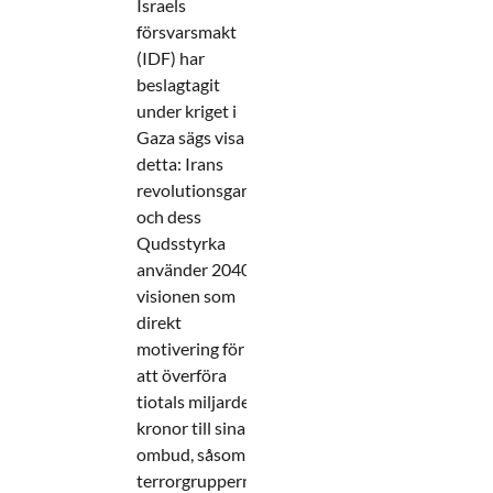
Israels
försvarsmakt
(IDF) har
beslagtagit
under kriget i
Gaza sägs visa
detta: Irans
revolutionsgarde
och dess
Qudsstyrka
använder 2040-
visionen som
direkt
motivering för
att överföra
tiotals miljarder
kronor till sina
ombud, såsom
terrorgrupperna