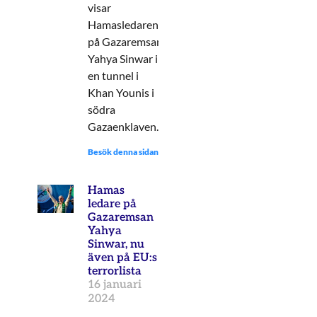
visar
Hamasledaren
på Gazaremsan
Yahya Sinwar i
en tunnel i
Khan Younis i
södra
Gazaenklaven.
Besök denna sidan:
Hamas
ledare på
Gazaremsan
Yahya
Sinwar, nu
även på EU:s
terrorlista
16 januari
2024