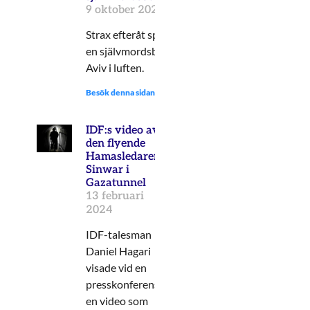
9 oktober 2024
Strax efteråt sprängde sig
en självmordsbombare i Tel
Aviv i luften.
Besök denna sidan:
IDF:s video av
den flyende
Hamasledaren
Sinwar i
Gazatunnel
13 februari
2024
IDF-talesman
Daniel Hagari
visade vid en
presskonferens
en video som