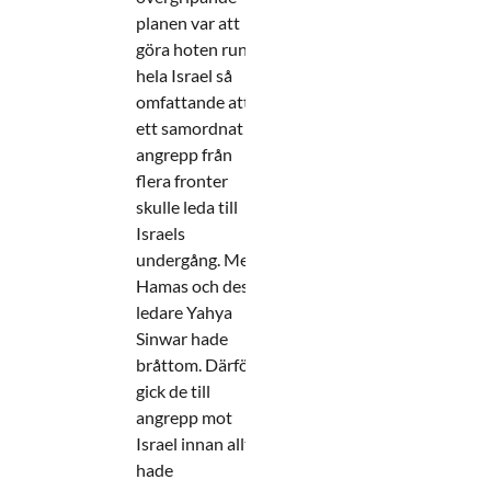
planen var att
göra hoten runt
hela Israel så
omfattande att
ett samordnat
angrepp från
flera fronter
skulle leda till
Israels
undergång. Men
Hamas och dess
ledare Yahya
Sinwar hade
bråttom. Därför
gick de till
angrepp mot
Israel innan allt
hade