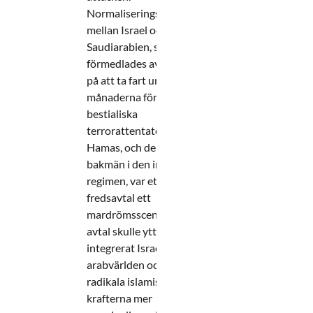
Normaliseringsprocessen
mellan Israel och
Saudiarabien, som
förmedlades av USA, höll
på att ta fart under
månaderna före det
bestialiska
terrorattentatet. För
Hamas, och deras
bakmän i den iranska
regimen, var ett sådant
fredsavtal ett
mardrömsscenario. Ett
avtal skulle ytterligare ha
integrerat Israel i
arabvärlden och gjort de
radikala islamistiska
krafterna mer