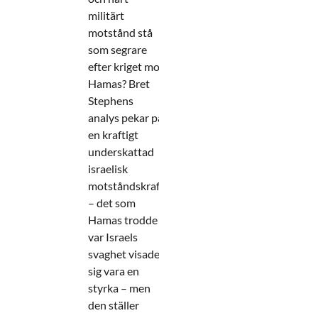
militärt
motstånd stå
som segrare
efter kriget mot
Hamas? Bret
Stephens
analys pekar på
en kraftigt
underskattad
israelisk
motståndskraft
– det som
Hamas trodde
var Israels
svaghet visade
sig vara en
styrka – men
den ställer