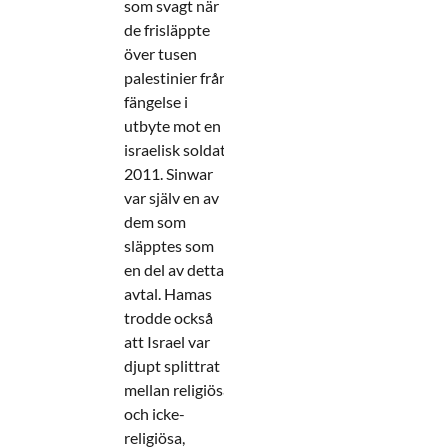
som svagt när
de frisläppte
över tusen
palestinier från
fängelse i
utbyte mot en
israelisk soldat
2011. Sinwar
var själv en av
dem som
släpptes som
en del av detta
avtal. Hamas
trodde också
att Israel var
djupt splittrat
mellan religiösa
och icke-
religiösa,