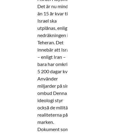
Det är nu mindre
än 15 år kvar tills
Israel ska
utplånas, enligt
nedräkningen i
Teheran. Det
innebär att Israel
– enligt Iran –
bara har omkring
5 200 dagar kvar.
Använder
miljarder på sina
ombud Denna
ideologi styr
också de militära
realiteterna på
marken.
Dokument som