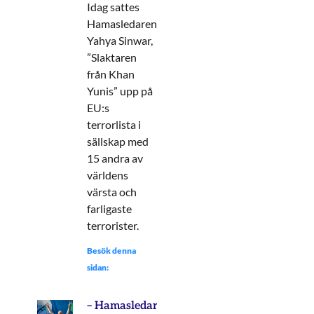
Idag sattes
Hamasledaren
Yahya Sinwar,
”Slaktaren
från Khan
Yunis” upp på
EU:s
terrorlista i
sällskap med
15 andra av
världens
värsta och
farligaste
terrorister.
Besök denna
sidan:
– Hamasledaren