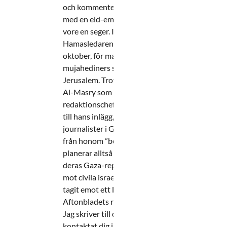
och kommenterat massakern på musikfestival
med en eld-emoji och en palestinsk flagga – so
vore en seger. I andra inlägg har Al-Masry kallat
Hamasledaren Yahya Sinwar, arkitekten bakom
oktober, för martyr och bett Gud ”göra våra
mujahediners slag träffsäkra” efter ett nytt terr
Jerusalem. Trots detta fortsätter Aftonbladet at
Al-Masry som sin reporter i Gaza. Tidningens
redaktionschef Karin Schmidt bekräftar att ma
till hans inlägg, men försvarar beslutet med att ”
journalister i Gaza påverkas av Hamas” och att 
från honom ”bearbetas av redaktionen”. Aftonb
planerar alltså inget avbrott i samarbetet – trot
deras Gaza-reporter spridit hyllningar till terro
mot civila israeler. Läsarbrevet MIFF har också
tagit emot ett läsarbrev med svar som skickats ti
Aftonbladets redaktionschef Karin Schmidt. Hej
Jag skriver till dig i tron om att många andra oc
kontaktat dig i detta ärende. Mycket har varit