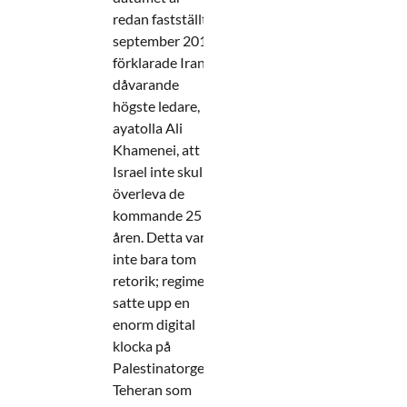
redan fastställt. I
september 2015
förklarade Irans
dåvarande
högste ledare,
ayatolla Ali
Khamenei, att
Israel inte skulle
överleva de
kommande 25
åren. Detta var
inte bara tom
retorik; regimen
satte upp en
enorm digital
klocka på
Palestinatorget i
Teheran som