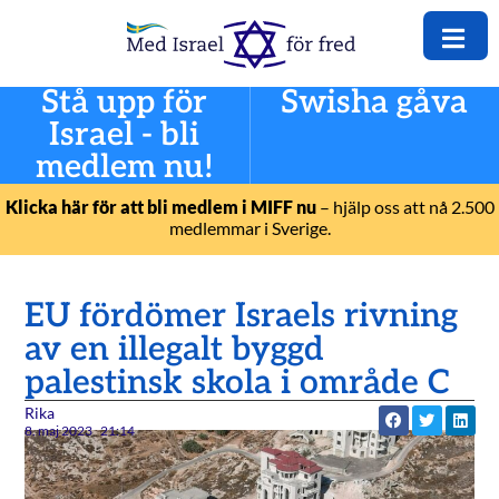
Stå upp för
Swisha gåva
Israel - bli
medlem nu!
Klicka här för att bli medlem i MIFF nu
– hjälp oss att nå 2.500
medlemmar i Sverige.
EU fördömer Israels rivning
av en illegalt byggd
palestinsk skola i område C
Rika
8. maj 2023
21:14