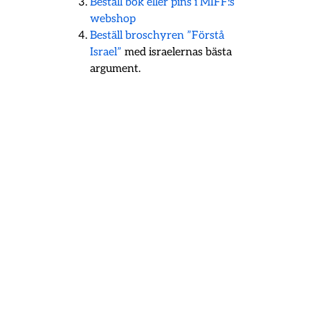
Beställ bok eller pins i MIFF:s
webshop
Beställ broschyren ”Förstå
Israel”
med israelernas bästa
argument.