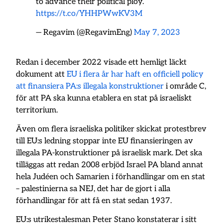
to advance their political ploy.
https://t.co/YHHPWwKV3M
— Regavim (@RegavimEng)
May 7, 2023
Redan i december 2022 visade ett hemligt läckt
dokument att
EU i flera år har haft en officiell policy
att finansiera PA:s illegala konstruktioner
i område C,
för att PA ska kunna etablera en stat på israeliskt
territorium.
Även om flera israeliska politiker skickat protestbrev
till EU:s ledning stoppar inte EU finansieringen av
illegala PA-konstruktioner på israelisk mark. Det ska
tilläggas att redan 2008 erbjöd Israel PA bland annat
hela Judéen och Samarien i förhandlingar om en stat
– palestinierna sa NEJ, det har de gjort i alla
förhandlingar för att få en stat sedan 1937.
EU:s utrikestalesman Peter Stano konstaterar i sitt