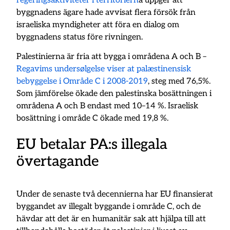
regeringsaktiviteter i territoriern
a uppger att
byggnadens ägare hade avvisat flera försök från
israeliska myndigheter att föra en dialog om
byggnadens status före rivningen.
Palestinierna är fria att bygga i områdena A och B –
Regavims undersølgelse viser at palæstinensisk
bebyggelse i Område C i 2008-2019
, steg med 76,5%.
Som jämförelse ökade den palestinska bosättningen i
områdena A och B endast med 10–14 %. Israelisk
bosättning i område C ökade med 19,8 %.
EU betalar PA:s illegala
övertagande
Under de senaste två decennierna har EU finansierat
byggandet av illegalt byggande i område C, och de
hävdar att det är en humanitär sak att hjälpa till att