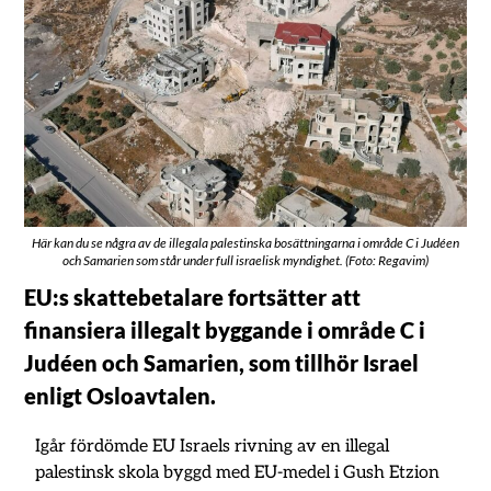
Här kan du se några av de illegala palestinska bosättningarna i område C i Judéen
och Samarien som står under full israelisk myndighet. (Foto: Regavim)
EU:s skattebetalare fortsätter att
finansiera illegalt byggande i område C i
Judéen och Samarien, som tillhör Israel
enligt Osloavtalen.
Igår fördömde EU Israels rivning av en illegal
palestinsk skola byggd med EU-medel i Gush Etzion