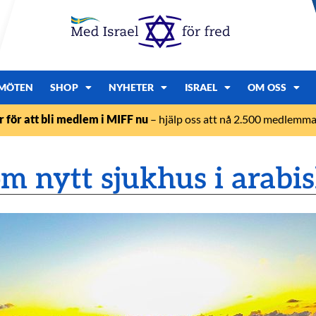
MÖTEN
SHOP
NYHETER
ISRAEL
OM OSS
r för att bli medlem i MIFF nu
– hjälp oss att nå 2.500 medlemmar
om nytt sjukhus i arabis