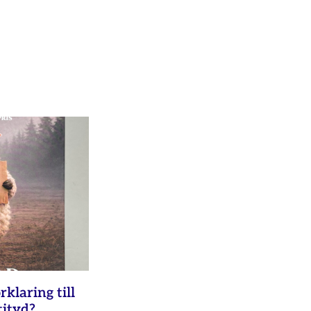
rklaring till
tityd?