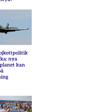
ojkottpolitik
aka: nya
splanet kan
på
ning