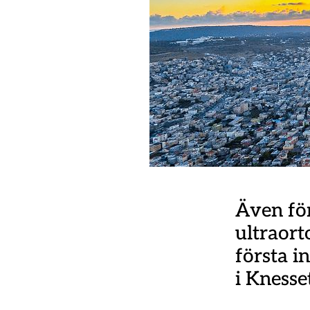
Även för
ultraort
första i
i Knesset