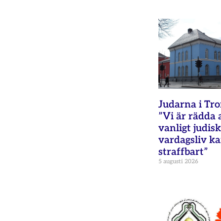
Judarna i Tr
”Vi är rädda 
vanligt judisk
vardagsliv ka
straffbart”
5 augusti 2026