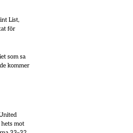
nt List,
at för
iet som sa
en de kommer
 United
 hets mot
erna 33–32.