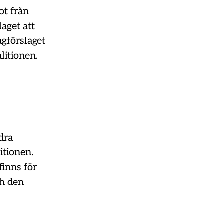
ot från
laget att
agförslaget
litionen.
dra
itionen.
finns för
ch den