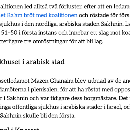
litionen led alltså två förluster, efter att en ledam
iet Ra’am bröt med koalitionen
och röstade för förs
 sjukhus i den nordliga, arabiska staden Sakhnin. L
51–50 i första instans och innebar ett slag mot koa
terligare tre omröstningar för att bli lag.
khuset i arabisk stad
ssetledamot Mazen Ghanaim blev utbuad av de an
damöterna i plenisalen, för att ha röstat med oppos
i Sakhnin och var tidigare dess borgmästare. Det 
nga offentliga sjukhus i arabiska städer i Israel, o
 Sakhnin skulle bli den första.