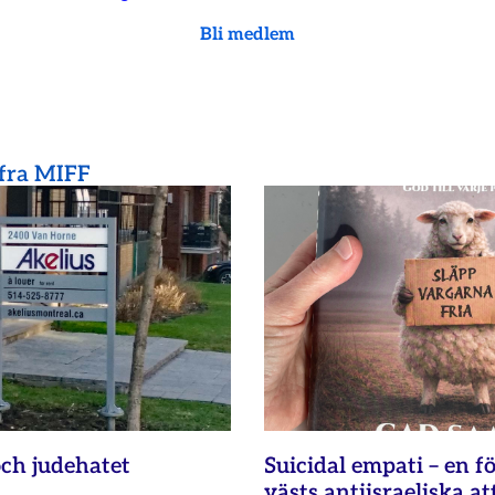
Bli medlem
 fra MIFF
ch judehatet
Suicidal empati – en fö
västs antiisraeliska at