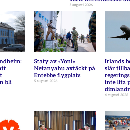
5 augusti 2026
ondheim:
Staty av «Yoni»
Irlands b
att
Netanyahu avtäckt på
slår tillb
t
Entebbe flygplats
regering
n bli
5 augusti 2026
inte lita 
dimland
4 augusti 2026