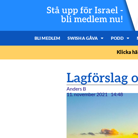
Stå upp för Israel -
bli medlem nu!
BLI MEDLEM
SWISHA GÅVA
PODD
Klicka hä
Lagförslag 
Anders B
11. november 2021
14:48