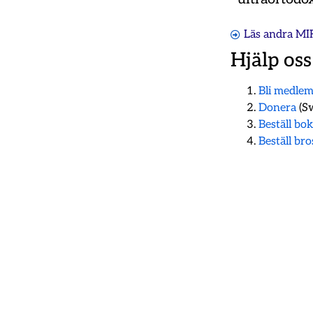
Läs andra MI
Hjälp oss
Bli medle
Donera
(Sw
Beställ bo
Beställ br