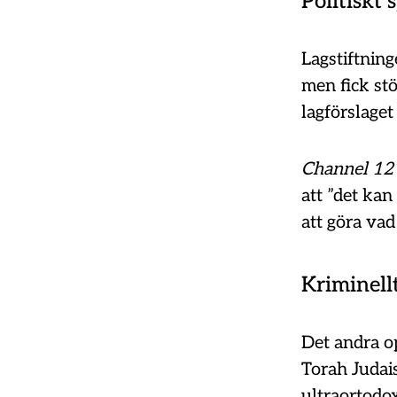
Politiskt 
Lagstiftning
men fick st
lagförslaget
Channel 12
att ”det kan
att göra vad
Kriminell
Det andra o
Torah Judai
ultraortodo