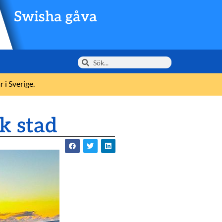
Swisha gåva
 i Sverige.
k stad