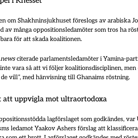
spel i Knesset
en om Shakhninsjukhuset föreslogs av arabiska Joi
öd av många oppositionsledamöter som tros ha röst
 bara för att skada koalitionen.
 news
citerade parlamentsledamöter i Yamina-part
 inte vara så att vi följer koalitionsdisciplinen, m
 de vill”, med hänvisning till Ghanaims röstning.
t att uppvigla mot ultraortodoxa
ppositionsstödda lagförslaget som godkändes, var
sms ledamot Yaakov Ashers förslag att klassificera
xa som ett brott. Lagförslaget godkändes med röst