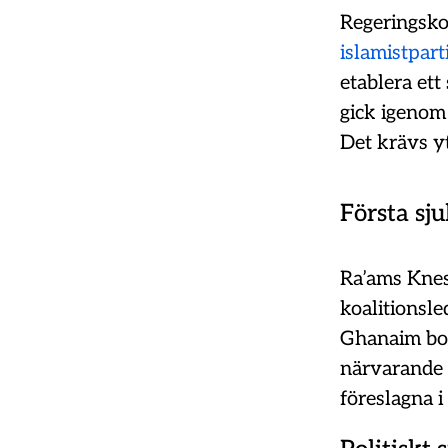
Regeringskoa
islamistpart
etablera ett
gick igenom 
Det krävs yt
Första sju
Ra’ams Kne
koalitionsle
Ghanaim bor 
närvarande i
föreslagna i