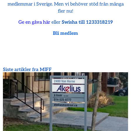
medlemmar i Sverige. Men vi behöver stöd från många
fler nu!
Ge en gåva här
eller
Swisha till 1233318219
Bli medlem
Siste artikler fra MIFF