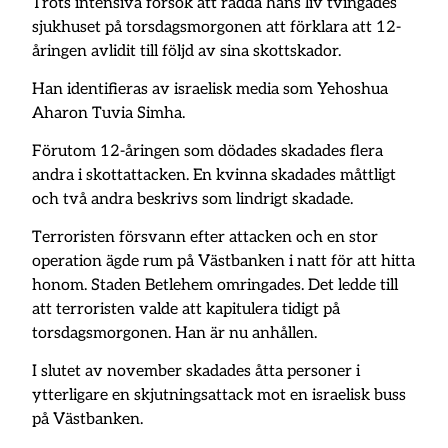
Trots intensiva försök att rädda hans liv tvingades
sjukhuset på torsdagsmorgonen att förklara att 12-
åringen avlidit till följd av sina skottskador.
Han identifieras av israelisk media som Yehoshua
Aharon Tuvia Simha.
Förutom 12-åringen som dödades skadades flera
andra i skottattacken. En kvinna skadades måttligt
och två andra beskrivs som lindrigt skadade.
Terroristen försvann efter attacken och en stor
operation ägde rum på Västbanken i natt för att hitta
honom. Staden Betlehem omringades. Det ledde till
att terroristen valde att kapitulera tidigt på
torsdagsmorgonen. Han är nu anhållen.
I slutet av november skadades åtta personer i
ytterligare en skjutningsattack mot en israelisk buss
på Västbanken.