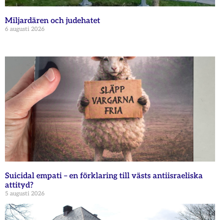
Miljardären och judehatet
6 augusti 2026
Suicidal empati – en förklaring till västs antiisraeliska
attityd?
5 augusti 2026