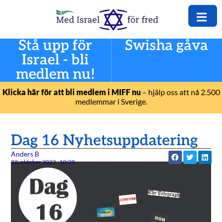
Stå upp för
Swisha gåva
Israel - bli
medlem nu!
Klicka här för att bli medlem i MIFF nu
– hjälp oss att nå 2.500
medlemmar i Sverige.
Dag 16 Nyhetsuppdatering
Anders B
22. oktober 2023
10:28