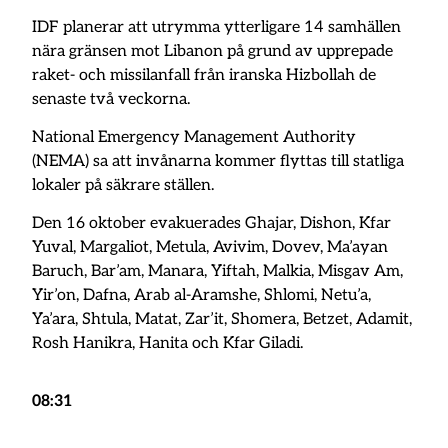
IDF planerar att utrymma ytterligare 14 samhällen
nära gränsen mot Libanon på grund av upprepade
raket- och missilanfall från iranska Hizbollah de
senaste två veckorna.
National Emergency Management Authority
(NEMA) sa att invånarna kommer flyttas till statliga
lokaler på säkrare ställen.
Den 16 oktober evakuerades Ghajar, Dishon, Kfar
Yuval, Margaliot, Metula, Avivim, Dovev, Ma’ayan
Baruch, Bar’am, Manara, Yiftah, Malkia, Misgav Am,
Yir’on, Dafna, Arab al-Aramshe, Shlomi, Netu’a,
Ya’ara, Shtula, Matat, Zar’it, Shomera, Betzet, Adamit,
Rosh Hanikra, Hanita och Kfar Giladi.
08:31