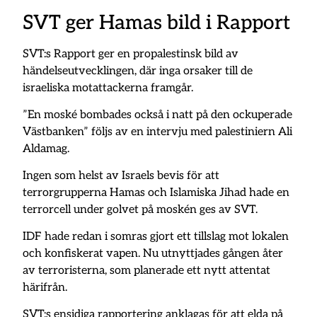
SVT ger Hamas bild i Rapport
SVT:s Rapport ger en propalestinsk bild av
händelseutvecklingen, där inga orsaker till de
israeliska motattackerna framgår.
”En moské bombades också i natt på den ockuperade
Västbanken” följs av en intervju med palestiniern Ali
Aldamag.
Ingen som helst av Israels bevis för att
terrorgrupperna Hamas och Islamiska Jihad hade en
terrorcell under golvet på moskén ges av SVT.
IDF hade redan i somras gjort ett tillslag mot lokalen
och konfiskerat vapen. Nu utnyttjades gången åter
av terroristerna, som planerade ett nytt attentat
härifrån.
SVT:s ensidiga rapportering anklagas för att elda på