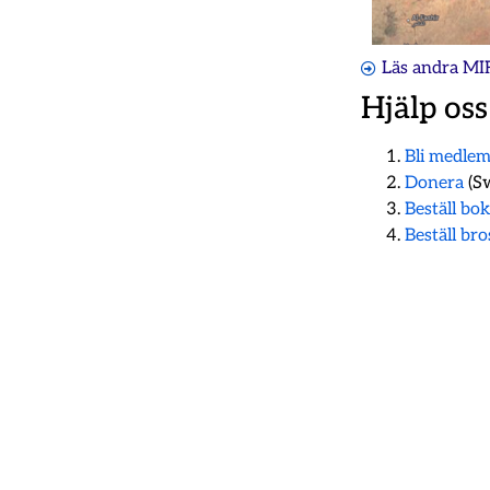
Läs andra MI
Hjälp oss
Bli medle
Donera
(Sw
Beställ bo
Beställ br