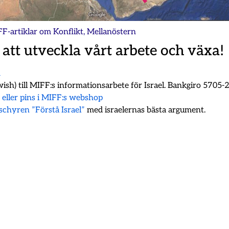
FF-artiklar om
Konflikt
,
Mellanöstern
 att utveckla vårt arbete och växa!
m
ish) till MIFF:s informationsarbete för Israel. Bankgiro 5705
k eller pins i MIFF:s webshop
oschyren ”Förstå Israel”
med israelernas bästa argument.