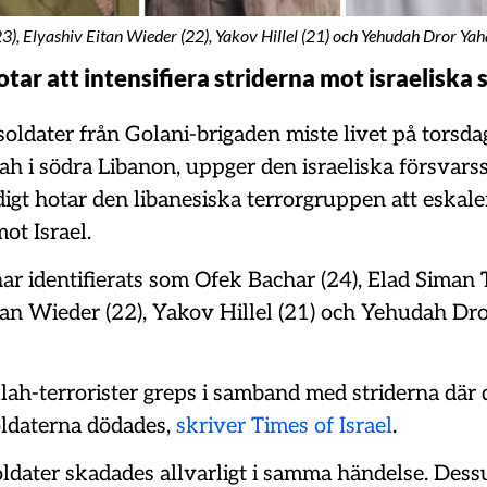
), Elyashiv Eitan Wieder (22), Yakov Hillel (21) och Yehudah Dror Yah
tar att intensifiera striderna mot israeliska 
oldater från Golani-brigaden miste livet på torsdag
ah i södra Libanon, uppger den israeliska försvars
digt hotar den libanesiska terrorgruppen att eskale
ot Israel.
r identifierats som Ofek Bachar (24), Elad Siman T
tan Wieder (22), Yakov Hillel (21) och Yehudah D
lah-terrorister greps i samband med striderna där
oldaterna dödades,
skriver Times of Israel
.
oldater skadades allvarligt i samma händelse. Des