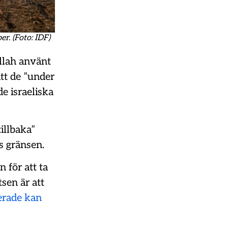
er. (Foto: IDF)
ollah använt
att de ”under
e israeliska
tillbaka”
s gränsen.
 för att ta
sen är att
erade kan