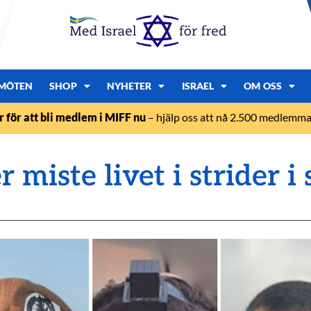
MÖTEN
SHOP
NYHETER
ISRAEL
OM OSS
r för att bli medlem i MIFF nu
– hjälp oss att nå 2.500 medlemmar
 miste livet i strider i