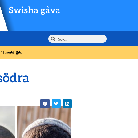
Swisha gåva
 i Sverige.
 södra