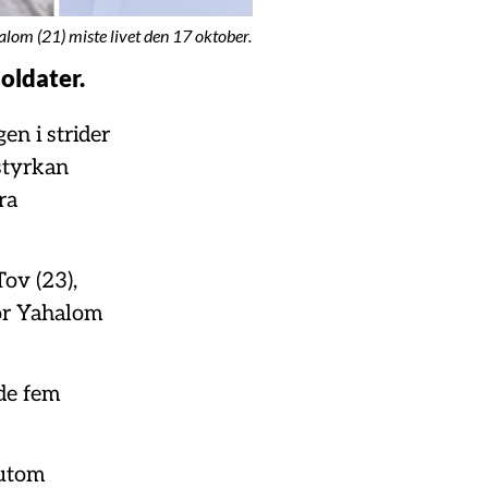
alom (21) miste livet den 17 oktober.
soldater.
en i strider
styrkan
ra
ov (23),
ror Yahalom
 de fem
sutom