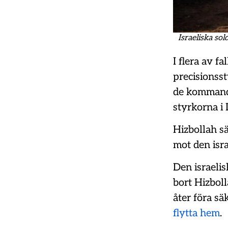
Israeliska sol
I flera av f
precisionsst
de kommande
styrkorna i 
Hizbollah sä
mot den isr
Den israelis
bort Hizboll
åter föra säk
flytta hem
.