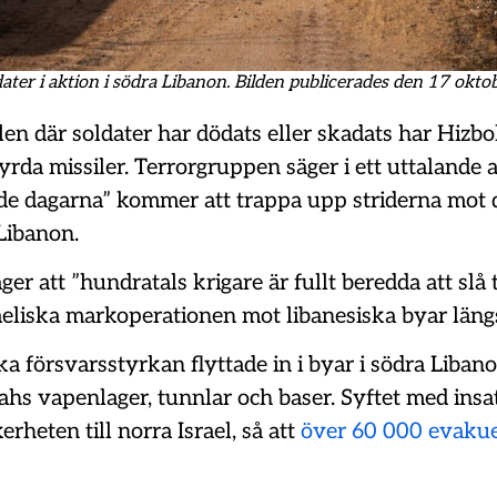
dater i aktion i södra Libanon. Bilden publicerades den 17 oktob
allen där soldater har dödats eller skadats har Hizb
yrda missiler. Terrorgruppen säger i ett uttalande 
 dagarna” kommer att trappa upp striderna mot d
Libanon.
ger att ”hundratals krigare är fullt beredda att slå 
aeliska markoperationen mot libanesiska byar läng
ka försvarsstyrkan flyttade in i byar i södra Libanon
ahs vapenlager, tunnlar och baser. Syftet med insat
erheten till norra Israel, så att
över 60 000 evaku