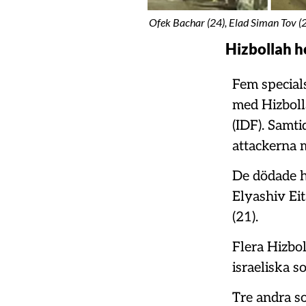
Ofek Bachar (24), Elad Siman Tov (23
Hizbollah ho
Fem specials
med Hizboll
(IDF). Samti
attackerna m
De dödade ha
Elyashiv Ei
(21).
Flera Hizbol
israeliska s
Tre andra s