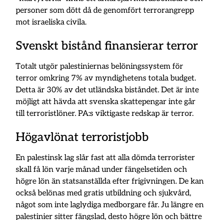
personer som dött då de genomfört terrorangrepp
mot israeliska civila.
Svenskt bistånd finansierar terror
Totalt utgör palestiniernas belöningssystem för
terror omkring 7% av myndighetens totala budget.
Detta är 30% av det utländska biståndet. Det är inte
möjligt att hävda att svenska skattepengar inte går
till terroristlöner. PA:s viktigaste redskap är terror.
Högavlönat terroristjobb
En palestinsk lag slår fast att alla dömda terrorister
skall få lön varje månad under fängelsetiden och
högre lön än statsanställda efter frigivningen. De kan
också belönas med gratis utbildning och sjukvård,
något som inte laglydiga medborgare får. Ju längre en
palestinier sitter fängslad, desto högre lön och bättre