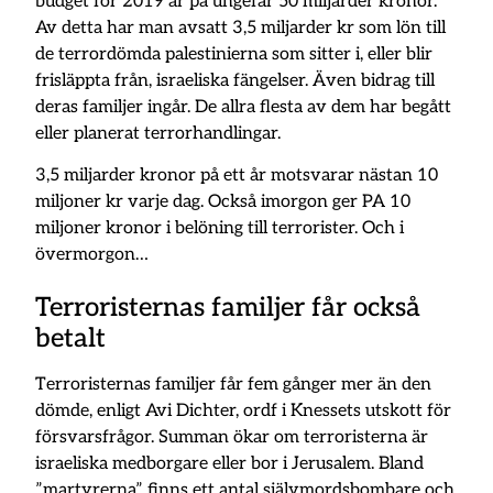
budget för 2019 är på ungefär 50 miljarder kronor.
Av detta har man avsatt 3,5 miljarder kr som lön till
de terrordömda palestinierna som sitter i, eller blir
frisläppta från, israeliska fängelser. Även bidrag till
deras familjer ingår. De allra flesta av dem har begått
eller planerat terrorhandlingar.
3,5 miljarder kronor på ett år motsvarar nästan 10
miljoner kr varje dag. Också imorgon ger PA 10
miljoner kronor i belöning till terrorister. Och i
övermorgon…
Terroristernas familjer får också
betalt
Terroristernas familjer får fem gånger mer än den
dömde, enligt Avi Dichter, ordf i Knessets utskott för
försvarsfrågor. Summan ökar om terroristerna är
israeliska medborgare eller bor i Jerusalem. Bland
”martyrerna” finns ett antal självmordsbombare och