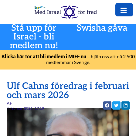
Stå upp för
Swisha gåva
Israel - bli
medlem nu!
Klicka här för att bli medlem i MIFF nu
– hjälp oss att nå 2.500
medlemmar i Sverige.
Ulf Cahns föredrag i februari
och mars 2026
AE
4. februari 2026
17:19