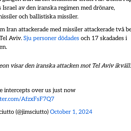
s Israel av den iranska regimen med drönare,
ssiler och ballistiska missiler.
om Iran attackerade med missiler attackerade två 
 Tel Aviv.
Sju personer dödades
och 17 skadades i
en.
on visar den iranska attacken mot Tel Aviv ikväll:
e intercepts over us just now
itter.com/AfzxFsF7Q7
ciutto (@jimsciutto)
October 1, 2024