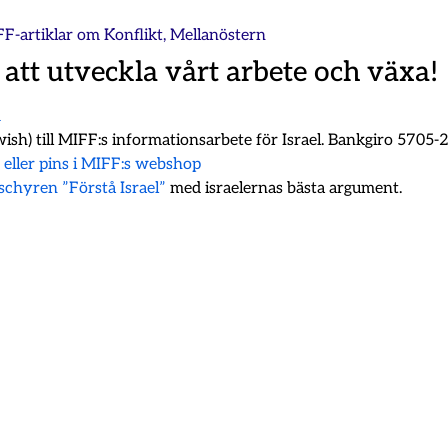
FF-artiklar om
Konflikt
,
Mellanöstern
 att utveckla vårt arbete och växa!
m
ish) till MIFF:s informationsarbete för Israel. Bankgiro 5705
k eller pins i MIFF:s webshop
oschyren ”Förstå Israel”
med israelernas bästa argument.