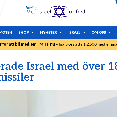
MÖTEN
SHOP
NYHETER
ISRAEL
OM OSS
r för att bli medlem i MIFF nu
– hjälp oss att nå 2.500 medlemmar
erade Israel med över 1
missiler