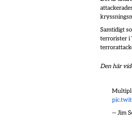
attackerade
kryssningsmi
Samtidigt s
terrorister i
terrorattack
Den här vide
Multipl
pic.tw
— Jim S