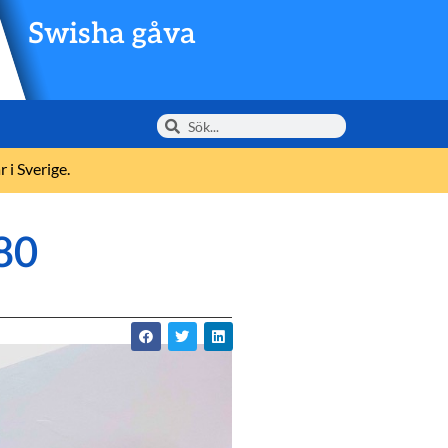
Swisha gåva
 i Sverige.
80