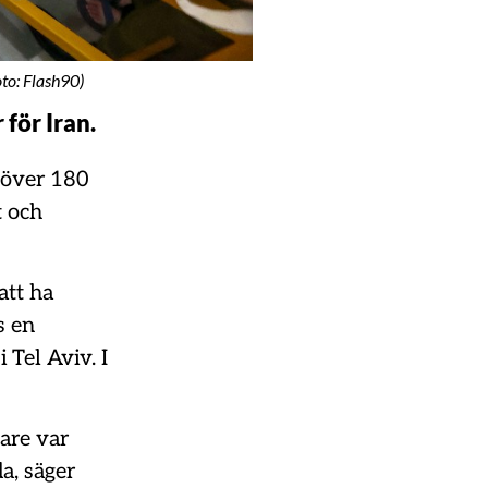
oto: Flash90)
för Iran.
 över 180
t och
att ha
s en
 Tel Aviv. I
gare var
da, säger