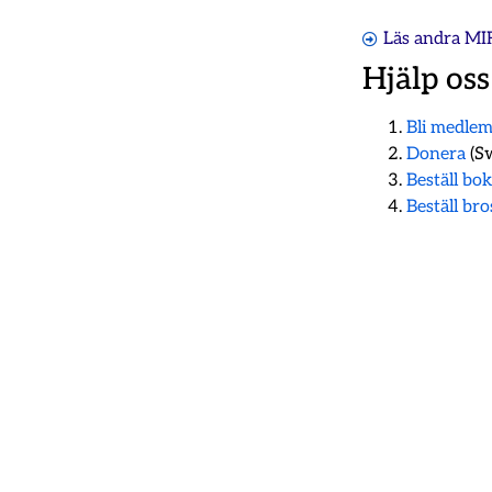
Läs andra MI
Hjälp oss
Bli medle
Donera
(Sw
Beställ bo
Beställ br