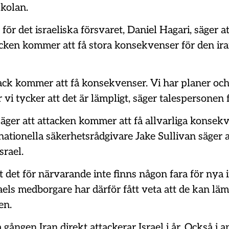
skolan.
för det israeliska försvaret, Daniel Hagari, säger a
acken kommer att få stora konsekvenser för den ir
ack kommer att få konsekvenser. Vi har planer oc
r vi tycker att det är lämpligt, säger talespersonen 
ger att attacken kommer att få allvarliga konsekv
nationella säkerhetsrådgivare Jake Sullivan säger at
srael.
t det för närvarande inte finns någon fara för nya 
raels medborgare har därför fått veta att de kan lä
en.
 gången Iran direkt attackerar Israel i år. Också i ap