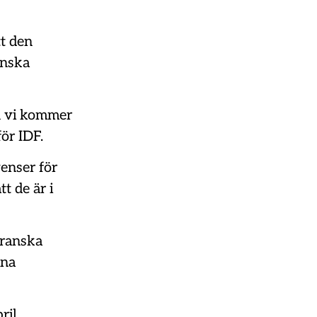
tt den
anska
h vi kommer
för IDF.
enser för
t de är i
iranska
mna
ril