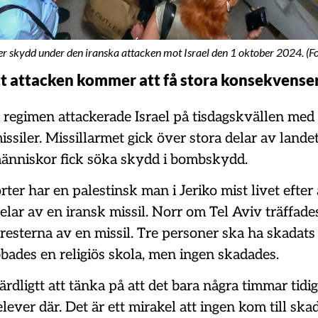
er skydd under den iranska attacken mot Israel den 1 oktober 2024. (F
tt attacken kommer att få stora konsekvenser 
 regimen attackerade Israel på tisdagskvällen med
missiler. Missillarmet gick över stora delar av lande
människor fick söka skydd i bombskydd.
rter har en palestinsk man i Jeriko mist livet efter 
delar av en iransk missil. Norr om Tel Aviv träffade
esterna av en missil. Tre personer ska ha skadats i
bades en religiös skola, men ingen skadades.
färdligtt att tänka på att det bara några timmar tidi
lever där. Det är ett mirakel att ingen kom till ska