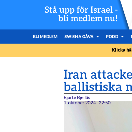
Stå upp för Israel -
bli medlem nu!
BLI MEDLEM
SWISHA GÅVA
PODD
Klicka hä
Iran attack
ballistiska 
Bjarte Bjellås
1. oktober 2024
22:50