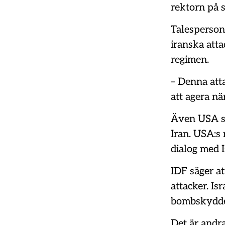
rektorn på 
Talesperson 
iranska att
regimen.
– Denna att
att agera nä
Även USA sä
Iran. USA:s 
dialog med I
IDF säger at
attacker. Is
bombskydd
Det är andra