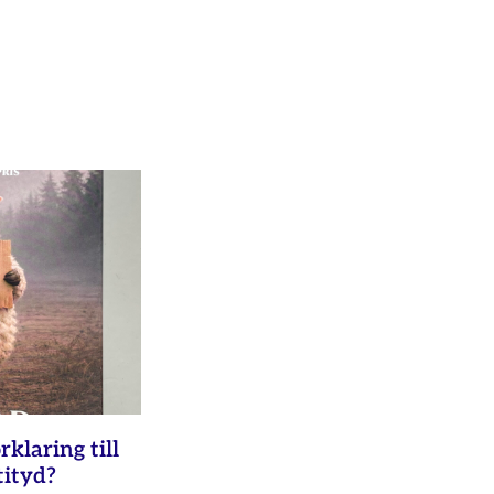
rklaring till
tityd?