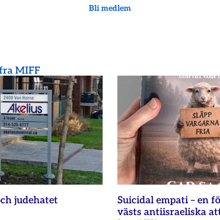
Bli medlem
 fra MIFF
ch judehatet
Suicidal empati – en fö
västs antiisraeliska at