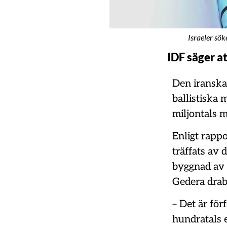
Israeler sök
IDF säger a
Den iranska
ballistiska 
miljontals 
Enligt rappo
träffats av 
byggnad av r
Gedera drab
– Det är för
hundratals e