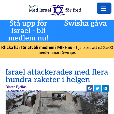
Stå upp för
Swisha gåva
Israel - bli
medlem nu!
Klicka här för att bli medlem i MIFF nu
– hjälp oss att nå 2.500
medlemmar i Sverige.
Israel attackerades med flera
hundra raketer i helgen
Bjarte Bjellås
25. november 2024
17:21