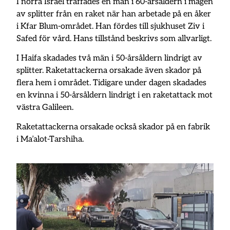
I norra Israel träffades en man i 60-årsåldern i magen
av splitter från en raket när han arbetade på en åker
i Kfar Blum-området. Han fördes till sjukhuset Ziv i
Safed för vård. Hans tillstånd beskrivs som allvarligt.
I Haifa skadades två män i 50-årsåldern lindrigt av
splitter. Raketattackerna orsakade även skador på
flera hem i området. Tidigare under dagen skadades
en kvinna i 50-årsåldern lindrigt i en raketattack mot
västra Galileen.
Raketattackerna orsakade också skador på en fabrik
i Ma’alot-Tarshiha.