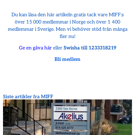
Du kan läsa den här artikeln gratis tack vare MIFF:s
över 15 000 medlemmar i Norge och över 1 400
medlemmar i Sverige. Men vi behöver stöd från många
fler nu!
Ge en gåva här
eller
Swisha till 1233318219
Bli medlem
Siste artikler fra MIFF