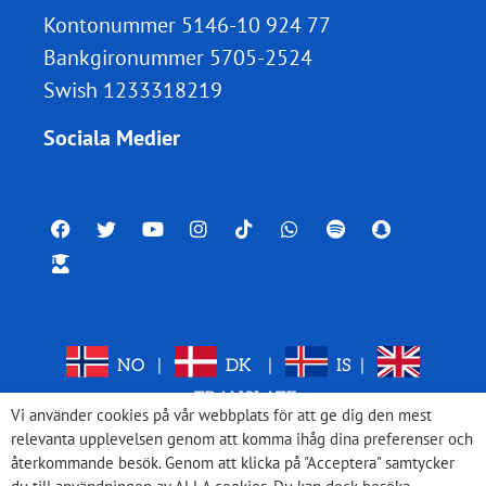
Kontonummer 5146-10 924 77
Bankgironummer 5705-2524
Swish 1233318219
Sociala Medier
NO
|
DK
|
IS
|
TRANSLATE
Vi använder cookies på vår webbplats för att ge dig den mest
relevanta upplevelsen genom att komma ihåg dina preferenser och
återkommande besök. Genom att klicka på "Acceptera" samtycker