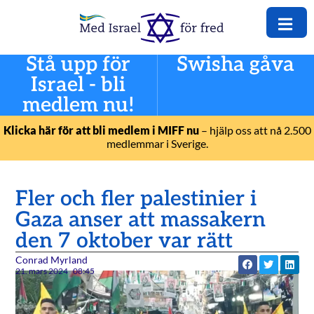
Stå upp för
Swisha gåva
Israel - bli
medlem nu!
Klicka här för att bli medlem i MIFF nu
– hjälp oss att nå 2.500
medlemmar i Sverige.
Fler och fler palestinier i
Gaza anser att massakern
den 7 oktober var rätt
Conrad Myrland
21. mars 2024
08:45