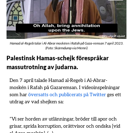
Hamad al-Regeb talar i Al-Abrar moskéen i Rafah på Gaza-remsan 7 april 2023.
(Foto: Skärmdump via Memri)
Palestinsk Hamas-schejk förespråkar
massutrotning av judarna.
Den 7 april talade Hamad al-Regeb i Al-Abrar-
moskén i Rafah på Gazaremsan. I videoinspelningar
som har
översatts och publicerats på Twitter
ges ett
utdrag av vad shejken sa:
”Vi ser horden av utlänningar, bröder till apor och
grisar, sprida korruption, orättvisor och ondska [vid