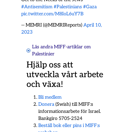
#Antisemitism
#Palestinians
#Gaza
pic.twitter.com/M8IoL6uY7B
— MEMRI (@MEMRIReports)
April 10,
2023
Läs andra MIFF-artiklar om
Palestinier
Hjälp oss att
utveckla vårt arbete
och växa!
Bli medlem
Donera
(Swish) till MIFF:s
informationsarbete för Israel.
Bankgiro 5705-2524
Beställ bok eller pins i MIFF:s