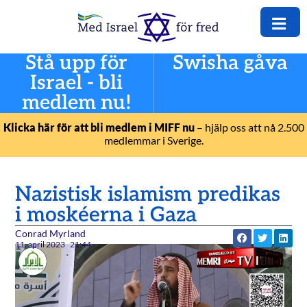
Stå upp för
Swisha gåva
Israel - bli
medlem nu!
Klicka här för att bli medlem i MIFF nu
– hjälp oss att nå 2.500
medlemmar i Sverige.
Nazistisk islamism predikas
i moskéerna i Gaza
Conrad Myrland
11. april 2023
21:44