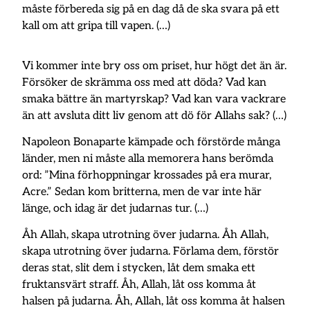
måste förbereda sig på en dag då de ska svara på ett
kall om att gripa till vapen. (…)
Vi kommer inte bry oss om priset, hur högt det än är.
Försöker de skrämma oss med att döda? Vad kan
smaka bättre än martyrskap? Vad kan vara vackrare
än att avsluta ditt liv genom att dö för Allahs sak? (…)
Napoleon Bonaparte kämpade och förstörde många
länder, men ni måste alla memorera hans berömda
ord: ”Mina förhoppningar krossades på era murar,
Acre.” Sedan kom britterna, men de var inte här
länge, och idag är det judarnas tur. (…)
Åh Allah, skapa utrotning över judarna. Åh Allah,
skapa utrotning över judarna. Förlama dem, förstör
deras stat, slit dem i stycken, låt dem smaka ett
fruktansvärt straff. Åh, Allah, låt oss komma åt
halsen på judarna. Åh, Allah, låt oss komma åt halsen