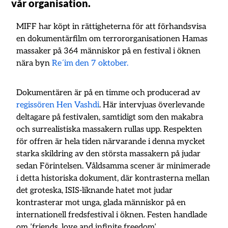
vår organisation.
MIFF har köpt in rättigheterna för att förhandsvisa
en dokumentärfilm om terrororganisationen Hamas
massaker på 364 människor på en festival i öknen
nära byn
Re´im den 7 oktober.
Dokumentären är på en timme och producerad av
regissören Hen Vashdi
. Här intervjuas överlevande
deltagare på festivalen, samtidigt som den makabra
och surrealistiska massakern rullas upp. Respekten
för offren är hela tiden närvarande i denna mycket
starka skildring av den största massakern på judar
sedan Förintelsen. Våldsamma scener är minimerade
i detta historiska dokument, där kontrasterna mellan
det groteska, ISIS-liknande hatet mot judar
kontrasterar mot unga, glada människor på en
internationell fredsfestival i öknen. Festen handlade
om ’friends, love and infinite freedom’