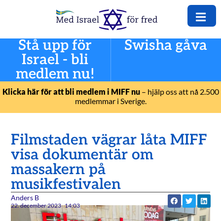
Stå upp för
Swisha gåva
Israel - bli
medlem nu!
Klicka här för att bli medlem i MIFF nu
– hjälp oss att nå 2.500
medlemmar i Sverige.
Filmstaden vägrar låta MIFF
visa dokumentär om
massakern på
musikfestivalen
Anders B
22. december 2023
14:03