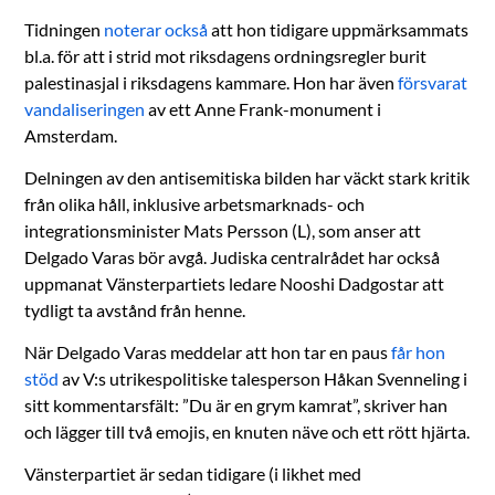
Tidningen
noterar också
att hon tidigare uppmärksammats
bl.a. för att i strid mot riksdagens ordningsregler burit
palestinasjal i riksdagens kammare. Hon har även
försvarat
vandaliseringen
av ett Anne Frank-monument i
Amsterdam.
Delningen av den antisemitiska bilden har väckt stark kritik
från olika håll, inklusive arbetsmarknads- och
integrationsminister Mats Persson (L), som anser att
Delgado Varas bör avgå. Judiska centralrådet har också
uppmanat Vänsterpartiets ledare Nooshi Dadgostar att
tydligt ta avstånd från henne.
När Delgado Varas meddelar att hon tar en paus
får hon
stöd
av V:s utrikespolitiske talesperson Håkan Svenneling i
sitt kommentarsfält: ”Du är en grym kamrat”, skriver han
och lägger till två emojis, en knuten näve och ett rött hjärta.
Vänsterpartiet är sedan tidigare (i likhet med