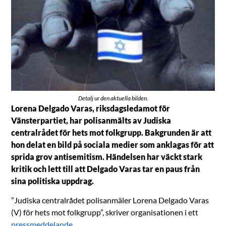
Detalj ur den aktuella bilden.
Lorena Delgado Varas, riksdagsledamot för
Vänsterpartiet, har polisanmälts av Judiska
centralrådet för hets mot folkgrupp. Bakgrunden är att
hon delat en bild på sociala medier som anklagas för att
sprida grov antisemitism. Händelsen har väckt stark
kritik och lett till att Delgado Varas tar en paus från
sina politiska uppdrag.
”Judiska centralrådet polisanmäler Lorena Delgado Varas
(V) för hets mot folkgrupp”, skriver organisationen i ett
pressmeddelande
.