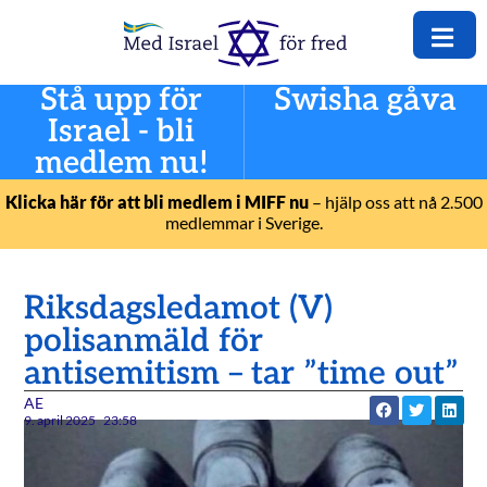
Stå upp för
Swisha gåva
Israel - bli
medlem nu!
Klicka här för att bli medlem i MIFF nu
– hjälp oss att nå 2.500
medlemmar i Sverige.
Riksdagsledamot (V)
polisanmäld för
antisemitism – tar ”time out”
AE
9. april 2025
23:58