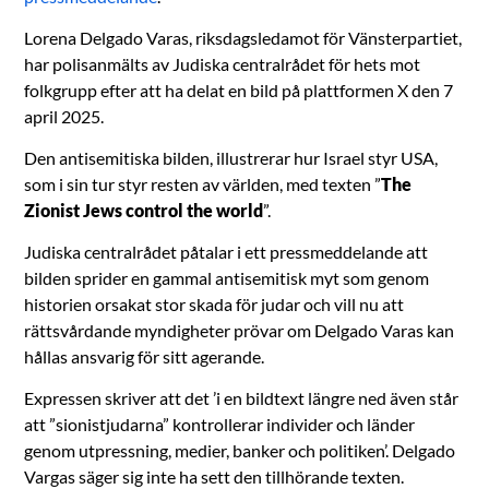
Lorena Delgado Varas, riksdagsledamot för Vänsterpartiet,
har polisanmälts av Judiska centralrådet för hets mot
folkgrupp efter att ha delat en bild på plattformen X den 7
april 2025.
Den antisemitiska bilden, illustrerar hur Israel styr USA,
som i sin tur styr resten av världen, med texten ”
The
Zionist Jews control the world
”.
Judiska centralrådet påtalar i ett pressmeddelande att
bilden sprider en gammal antisemitisk myt som genom
historien orsakat stor skada för judar och vill nu att
rättsvårdande myndigheter prövar om Delgado Varas kan
hållas ansvarig för sitt agerande.
Expressen skriver att det ’i en bildtext längre ned även står
att ”sionistjudarna” kontrollerar individer och länder
genom utpressning, medier, banker och politiken’. Delgado
Vargas säger sig inte ha sett den tillhörande texten.