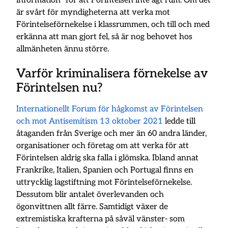
information” för att Förintelsen inte ägt rum. Om det
är svårt för myndigheterna att verka mot
Förintelseförnekelse i klassrummen, och till och med
erkänna att man gjort fel, så är nog behovet hos
allmänheten ännu större.
Varför kriminalisera förnekelse av
Förintelsen nu?
Internationellt Forum för hågkomst av Förintelsen
och mot Antisemitism 13 oktober 2021
ledde till
åtaganden från Sverige och mer än 60 andra länder,
organisationer och företag om att verka för att
Förintelsen aldrig ska falla i glömska. Ibland annat
Frankrike, Italien, Spanien och Portugal finns en
uttrycklig lagstiftning mot Förintelseförnekelse.
Dessutom blir antalet överlevanden och
ögonvittnen allt färre. Samtidigt växer de
extremistiska krafterna på såväl vänster- som