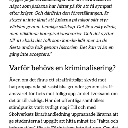
något som judarna har hittat på för att få sympati
efter kriget. Och därifrån den föreställningen, är
steget ju inte långt att judarna på något sätt styr
världen genom hemliga sällskap. Det är avskyvärda,
men välkända konspirationsteorier. Och det syftar
till att skada det folk som kanske lidit mer än de
flesta andra folk genom historien. Det kan vi än en
gång inte acceptera.”
Varför behövs en kriminalisering?
Även om det finns ett straff­rättsligt skydd mot
hatpropa­ganda på rasistiska grunder genom straff­
ansvaret för hets mot folk­grupp, är det tveksamt om
det är tillräckligt. Har det offentliga samhällets
ståndpunkt varit tydligt nog? Till och med
Skolverkets lärarhandledning uppmanade lärarna att
ge studenterna i uppgift att hitta minst tre ”fakta och