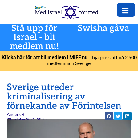
Stå upp för
Swisha gåva
Israel - bli
medlem nu!
Klicka här för att bli medlem i MIFF nu
– hjälp oss att nå 2.500
medlemmar i Sverige.
Sverige utreder
kriminalisering av
förnekande av Förintelsen
Anders B
23. oktober 2021
20:35