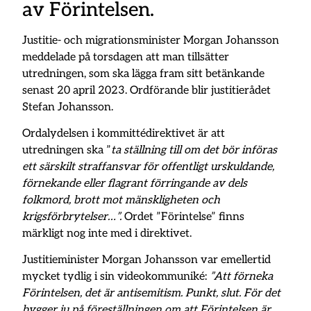
av Förintelsen.
Justitie- och migrationsminister Morgan Johansson
meddelade på torsdagen att man tillsätter
utredningen, som ska lägga fram sitt betänkande
senast 20 april 2023. Ordförande blir justitierådet
Stefan Johansson.
Ordalydelsen i kommittédirektivet är att
utredningen ska ”
ta ställning till om det bör införas
ett särskilt straffansvar för offentligt urskuldande,
förnekande eller flagrant förringande av dels
folkmord, brott mot mänskligheten och
krigsförbrytelser…”.
Ordet ”Förintelse” finns
märkligt nog inte med i direktivet.
Justitieminister Morgan Johansson var emellertid
mycket tydlig i sin videokommuniké:
”Att förneka
Förintelsen, det är antisemitism. Punkt, slut. För det
bygger ju på föreställningen om att Förintelsen är