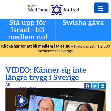
Stå upp för
Swisha gåva
Israel - bli
medlem nu!
Klicka här för att bli medlem i MIFF nu
– hjälp oss att nå 2.500
medlemmar i Sverige.
VIDEO: Känner sig inte
längre trygg i Sverige
AE
4. februari 2025
17:34