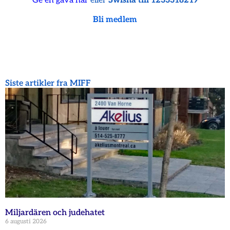
Ge en gåva här
eller
Swisha till 1233318219
Bli medlem
Siste artikler fra MIFF
Miljardären och judehatet
6 augusti 2026