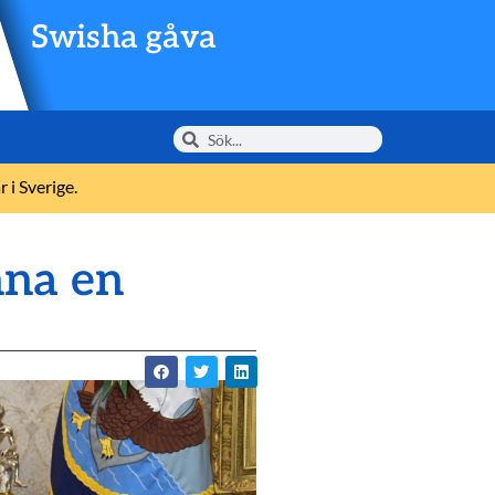
Swisha gåva
 i Sverige.
nna en