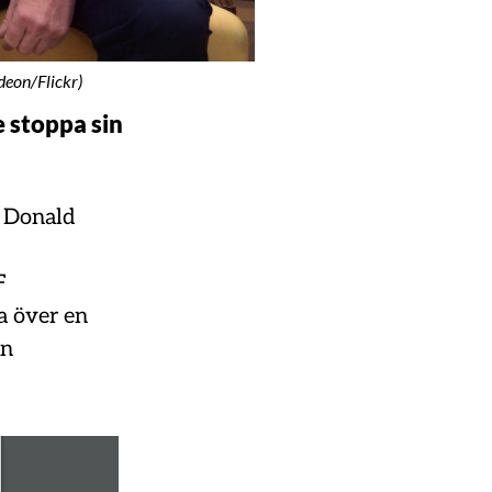
deon/Flickr)
 stoppa sin
t Donald
F
ta över en
in