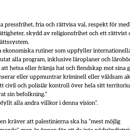
la pressfrihet, fria och rättvisa val, respekt för m
ttigheter, skydd av religionsfrihet och ett rättvist
ättssystem.
a ekonomiska rutiner som uppfyller internationell
utat alla program, inklusive läroplaner och lärobö
att hetsa eller främja hat och fiendskap mot sina 
erar eller uppmuntrar kriminell eller våldsam akt
t civil och polisiär kontroll över hela sitt territor
rat sin befolkning.”
fyllt alla andra villkor i denna vision”.
n kräver att palestinierna ska ha ”mest möjlig