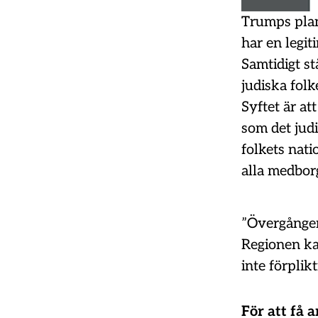
Trumps plan 
har en legit
Samtidigt st
judiska folk
Syftet är at
som det judi
folkets nati
alla medborg
”Övergången 
Regionen ka
inte förplikt
För att få 