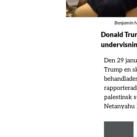
Benjamin Ne
Donald Trum
undervisning
Den 29 janu
Trump en ski
behandlades
rapporterade
palestinsk s
Netanyahu h