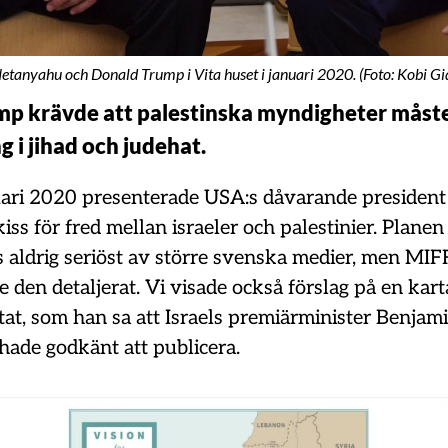
tanyahu och Donald Trump i Vita huset i januari 2020. (Foto: Kobi Gi
p krävde att palestinska myndigheter måste
 i jihad och judehat.
ari 2020 presenterade USA:s dåvarande presiden
ss för fred mellan israeler och palestinier. Planen
 aldrig seriöst av större svenska medier, men MIF
 den detaljerat. Vi visade också förslag på en kar
tat, som han sa att Israels premiärminister Benjam
ade godkänt att publicera.