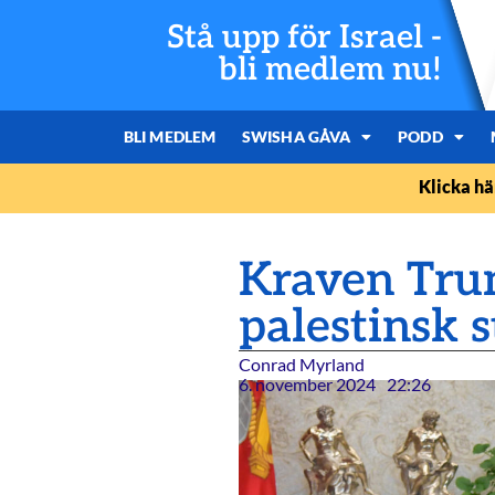
Stå upp för Israel -
bli medlem nu!
BLI MEDLEM
SWISHA GÅVA
PODD
Klicka hä
Kraven Trum
palestinsk s
Conrad Myrland
6. november 2024
22:26