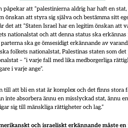
påpekar att ”palestinierna aldrig har haft en stat,
im önskan att styra sig själva och bestämma sitt ege
år det att ”Staten Israel har en legitim önskan att v
ets nationalstat och att denna status ska erkännas 
t parterna ska ge ömsesidigt erkännande av varandr
ska folkets nationalstat, Palestinas staten som det
onalstat – ”i varje fall med lika medborgerliga rättig
are i varje ange”.
till att bli en stat är komplex och det finns stora f
n inte absorbera ännu en misslyckad stat, ännu en
igar sig till mänskliga rättigheter och lag.”
amerikanskt och israeliskt erkännande måste en 