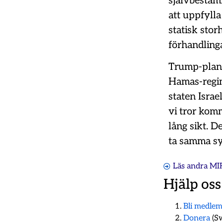
självbestäm
att uppfylla
statisk stor
förhandlinga
Trump-plane
Hamas-regime
staten Isra
vi tror komm
lång sikt. D
ta samma sy
Läs andra MI
Hjälp oss
Bli medle
Donera
(Sw