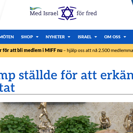
MÖTEN
SHOP
NYHETER
ISRAEL
OM OSS
r för att bli medlem i MIFF nu
– hjälp oss att nå 2.500 medlemmar
p ställde för att erkä
tat