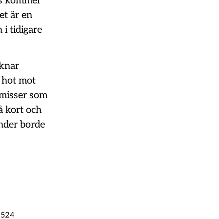
is kommer
et är en
 i tidigare
iknar
t hot mot
omisser som
å kort och
änder borde
-2524