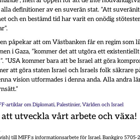
mande”, men är öppen för att de inte nödvändigtv
 alla definitioner av en suverän stat. ”Att suveränit
het och en bestämd tid har varit en onödig stötesten
r”.
n påpekar att om Västbanken får en regim som l
n i Gaza, ”kommer det att utgöra ett existentiell
el”. ”USA kommer bara att be Israel att göra kompr
er att göra staten Israel och Israels folk säkrare p
enna vision utformades i denna anda. Alla andra l
nsätt.”
FF-artiklar om
Diplomati
,
Palestinier
,
Världen och Israel
 att utveckla vårt arbete och växa!
m
ish) till MIFF:s informationsarbete för Israel. Bankgiro 5705