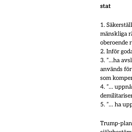
stat
1. Säkerstäl
mänskliga rä
oberoende r
2. Inför god
3. ”…ha avsl
används för 
som kompens
4. ”… uppnåt
demilitarise
5. ”… ha upp
Trump-plane