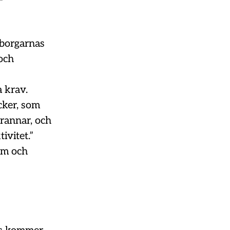
edborgarnas
 och
a krav.
cker, som
grannar, och
ivitet.”
ium och