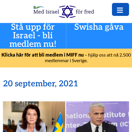
Stå upp för
Swisha gåva
Israel - bli
medlem nu!
Klicka här för att bli medlem i MIFF nu
– hjälp oss att nå 2.500
medlemmar i Sverige.
20 september, 2021