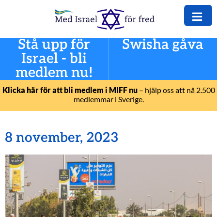
Stå upp för
Swisha gåva
Israel - bli
medlem nu!
Klicka här för att bli medlem i MIFF nu
– hjälp oss att nå 2.500
medlemmar i Sverige.
8 november, 2023