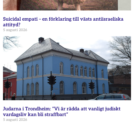
Suicidal empati – en förklaring till västs antiisraeliska
attityd?
5 augusti 2026
Judarna i Trondheim: ”Vi är rädda att vanligt judiskt
vardagsliv kan bli straffbart”
5 augusti 2026