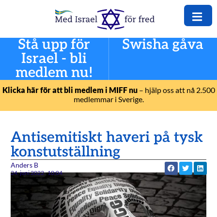
Stå upp för
Swisha gåva
Israel - bli
medlem nu!
Klicka här för att bli medlem i MIFF nu
– hjälp oss att nå 2.500
medlemmar i Sverige.
Antisemitiskt haveri på tysk
konstutställning
Anders B
24. juni 2022
10:04