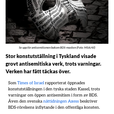
Se upp för antisemitismen bakom BDS-masken (Foto: MSA/4il)
Stor konstutställning i Tyskland visade
grovt antisemitiska verk, trots varningar.
Verken har fått täckas över.
Som
Times of Israel
rapporterat öppnades
konstutställningen i den tyska staden Kassel, trots
varningar om öppen antisemitism i form av BDS.
Även den svenska
nättidningen Axess
beskriver
BDS-rörelsens inflytande i den offentliga konsten.