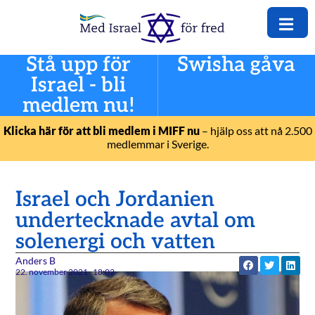
Stå upp för
Swisha gåva
Israel - bli
medlem nu!
Klicka här för att bli medlem i MIFF nu
– hjälp oss att nå 2.500
medlemmar i Sverige.
Israel och Jordanien
undertecknade avtal om
solenergi och vatten
Anders B
22. november 2021
18:02