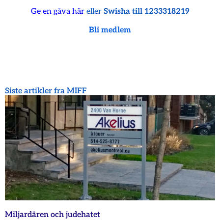
Ge en gåva här
eller
Swisha till 1233318219
Bli medlem
Siste artikler fra MIFF
Miljardären och judehatet