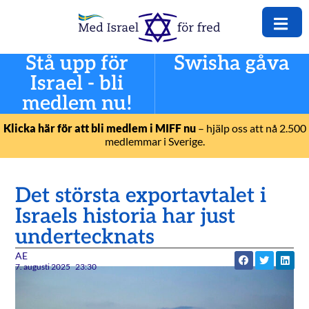
Stå upp för
Swisha gåva
Israel - bli
medlem nu!
Klicka här för att bli medlem i MIFF nu
– hjälp oss att nå 2.500
medlemmar i Sverige.
Det största exportavtalet i
Israels historia har just
undertecknats
AE
7. augusti 2025
23:30