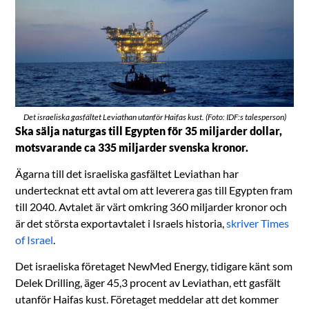
Det israeliska gasfältet Leviathan utanför Haifas kust. (Foto: IDF:s talesperson)
Ska sälja naturgas till Egypten för 35 miljarder dollar,
motsvarande ca 335 miljarder svenska kronor.
Ägarna till det israeliska gasfältet Leviathan har
undertecknat ett avtal om att leverera gas till Egypten fram
till 2040. Avtalet är värt omkring 360 miljarder kronor och
är det största exportavtalet i Israels historia,
skriver Times
of Israel
.
Det israeliska företaget NewMed Energy, tidigare känt som
Delek Drilling, äger 45,3 procent av Leviathan, ett gasfält
utanför Haifas kust. Företaget meddelar att det kommer