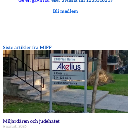
Ge en gåva här
eller
Swisha till 1233318219
Bli medlem
Siste artikler fra MIFF
Miljardären och judehatet
6 augusti 2026