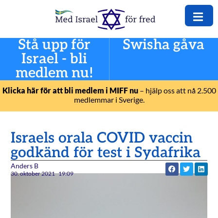
Stå upp för
Swisha gåva
Israel - bli
medlem nu!
Klicka här för att bli medlem i MIFF nu
– hjälp oss att nå 2.500
medlemmar i Sverige.
Israels orala COVID vaccin
godkänd för test i Sydafrika
Anders B
30. oktober 2021
19:09