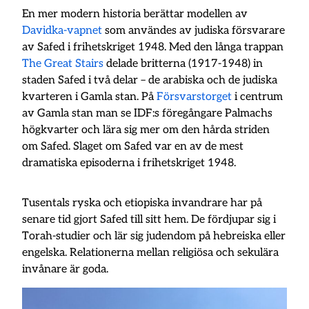
En mer modern historia berättar modellen av
Davidka-vapnet
som användes av judiska försvarare
av Safed i frihetskriget 1948. Med den långa trappan
The Great Stairs
delade britterna (1917-1948) in
staden Safed i två delar – de arabiska och de judiska
kvarteren i Gamla stan. På
Försvarstorget
i centrum
av Gamla stan man se IDF:s föregångare Palmachs
högkvarter och lära sig mer om den hårda striden
om Safed. Slaget om Safed var en av de mest
dramatiska episoderna i frihetskriget 1948.
Tusentals ryska och etiopiska invandrare har på
senare tid gjort Safed till sitt hem. De fördjupar sig i
Torah-studier och lär sig judendom på hebreiska eller
engelska. Relationerna mellan religiösa och sekulära
invånare är goda.