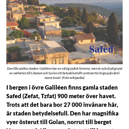
Den lilla antika staden i Galiléen har en viktig judisk historia, men är också på grund
av närheten till Libanon och Syrien ett betydelsefullt centrum för krigssjukvård i
norra Israel. (Foto wikipedia)
I bergen i övre Galiléen finns gamla staden
Safed (Zefat, Tzfat) 900 meter över havet.
Trots att det bara bor 27 000 invånare här,
är staden betydelsefull. Den har magnifika
vyer österut till Golan, norrut till berget