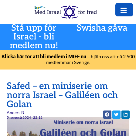
Stå upp för
Swisha gåva
Israel - bli
medlem nu!
Klicka här för att bli medlem i MIFF nu
– hjälp oss att nå 2.500
medlemmar i Sverige.
Safed – en miniserie om
norra Israel – Galiléen och
Golan
Anders B
5. augusti 2024
22:12