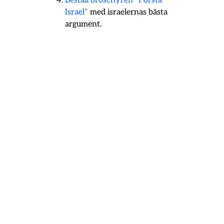
Beställ broschyren ”Förstå
Israel”
med israelernas bästa
argument.