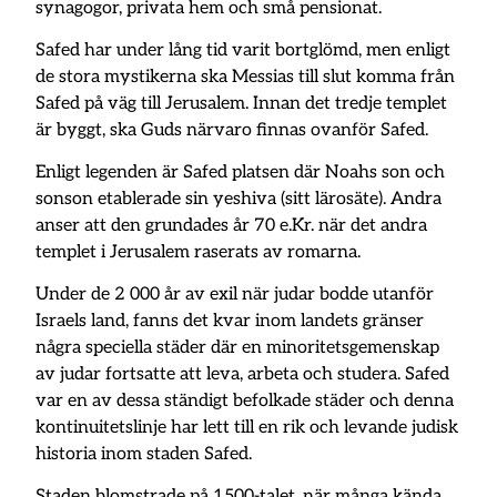
synagogor, privata hem och små pensionat.
Safed har under lång tid varit bortglömd, men enligt
de stora mystikerna ska Messias till slut komma från
Safed på väg till Jerusalem. Innan det tredje templet
är byggt, ska Guds närvaro finnas ovanför Safed.
Enligt legenden är Safed platsen där Noahs son och
sonson etablerade sin yeshiva (sitt lärosäte). Andra
anser att den grundades år 70 e.Kr. när det andra
templet i Jerusalem raserats av romarna.
Under de 2 000 år av exil när judar bodde utanför
Israels land, fanns det kvar inom landets gränser
några speciella städer där en minoritetsgemenskap
av judar fortsatte att leva, arbeta och studera. Safed
var en av dessa ständigt befolkade städer och denna
kontinuitetslinje har lett till en rik och levande judisk
historia inom staden Safed.
Staden blomstrade på 1500-talet, när många kända