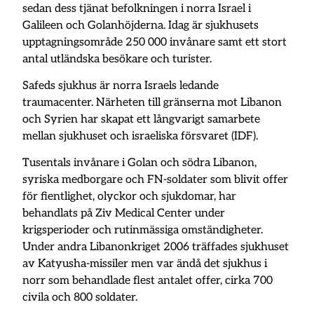
sedan dess tjänat befolkningen i norra Israel i
Galileen och Golanhöjderna. Idag är sjukhusets
upptagningsområde 250 000 invånare samt ett stort
antal utländska besökare och turister.
Safeds sjukhus är norra Israels ledande
traumacenter. Närheten till gränserna mot Libanon
och Syrien har skapat ett långvarigt samarbete
mellan sjukhuset och israeliska försvaret (IDF).
Tusentals invånare i Golan och södra Libanon,
syriska medborgare och FN-soldater som blivit offer
för fientlighet, olyckor och sjukdomar, har
behandlats på Ziv Medical Center under
krigsperioder och rutinmässiga omständigheter.
Under andra Libanonkriget 2006 träffades sjukhuset
av Katyusha-missiler men var ändå det sjukhus i
norr som behandlade flest antalet offer, cirka 700
civila och 800 soldater.