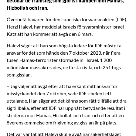
betonar de framsteg som gjorts i kampen mot Hamas,
Hizbollah och Iran.
Överbefälhavaren för den israeliska försvarsmakten (IDF),
Herzi Halevi, har meddelat Israels försvarsminister Israel
Katz att han kommer att avgå den 6 mars.
Halevi säger att han som högsta ledare för IDF måste ta
ansvar för det som hände den 7 oktober 2023, när flera
tusen Hamas-terrorister stormade in i Israel. 1 200
människor massakrerades, de flesta civila, och 251 togs
som gisslan.
– Jag väljer att avgå efter att ha erkänt mitt ansvar för
misslyckandet den 7 oktober, sade IDF-chefen i ett
uttalande. Han säger att det känns som rätt tillfälle att dra
sig tillbaka, efter att IDF har uppnått betydande resultat i
striderna mot Hamas, Hizbollah och Iran, och efter att en
överenskommelse om frigivning av gisslan är på plats.
Det var väntat att Halevi skulle avgå när säkerhetsläget