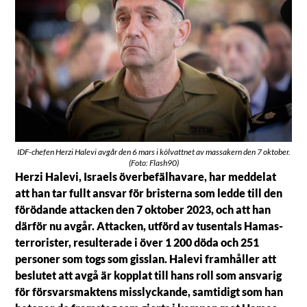
IDF-chefen Herzi Halevi avgår den 6 mars i kölvattnet av massakern den 7 oktober.
(Foto: Flash90)
Herzi Halevi, Israels överbefälhavare, har meddelat
att han tar fullt ansvar för bristerna som ledde till den
förödande attacken den 7 oktober 2023, och att han
därför nu avgår. Attacken, utförd av tusentals Hamas-
terrorister, resulterade i över 1 200 döda och 251
personer som togs som gisslan. Halevi framhåller att
beslutet att avgå är kopplat till hans roll som ansvarig
för försvarsmaktens misslyckande, samtidigt som han