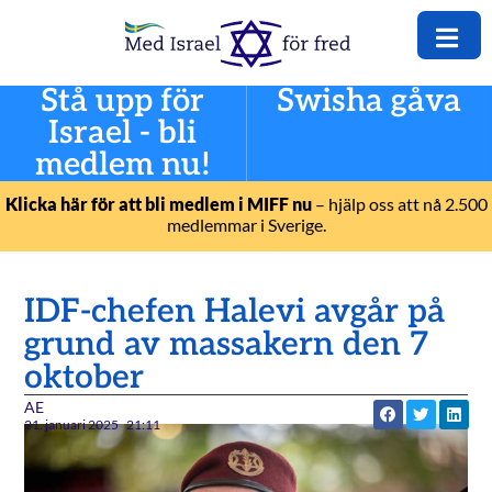
Stå upp för
Swisha gåva
Israel - bli
medlem nu!
Klicka här för att bli medlem i MIFF nu
– hjälp oss att nå 2.500
medlemmar i Sverige.
IDF-chefen Halevi avgår på
grund av massakern den 7
oktober
AE
21. januari 2025
21:11