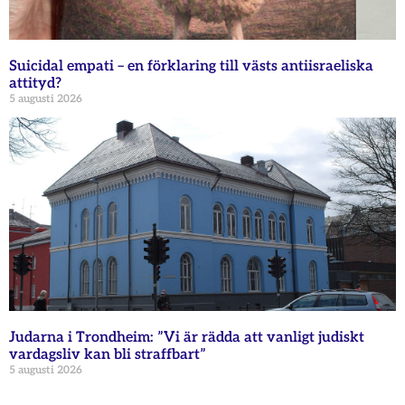
Suicidal empati – en förklaring till västs antiisraeliska
attityd?
5 augusti 2026
Judarna i Trondheim: ”Vi är rädda att vanligt judiskt
vardagsliv kan bli straffbart”
5 augusti 2026