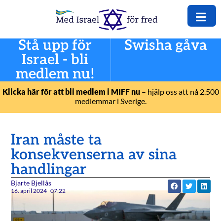
Stå upp för
Swisha gåva
Israel - bli
medlem nu!
Klicka här för att bli medlem i MIFF nu
– hjälp oss att nå 2.500
medlemmar i Sverige.
Iran måste ta
konsekvenserna av sina
handlingar
Bjarte Bjellås
16. april 2024
07:22