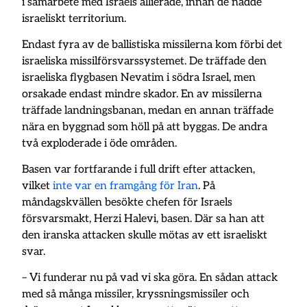
i samarbete med Israels allierade, innan de nådde
israeliskt territorium.
Endast fyra av de ballistiska missilerna kom förbi det
israeliska missilförsvarssystemet. De träffade den
israeliska flygbasen Nevatim i södra Israel, men
orsakade endast mindre skador. En av missilerna
träffade landningsbanan, medan en annan träffade
nära en byggnad som höll på att byggas. De andra
två exploderade i öde områden.
Basen var fortfarande i full drift efter attacken,
vilket
inte var en framgång för Iran
. På
måndagskvällen besökte chefen för Israels
försvarsmakt, Herzi Halevi, basen. Där sa han att
den iranska attacken skulle mötas av ett israeliskt
svar.
– Vi funderar nu på vad vi ska göra. En sådan attack
med så många missiler, kryssningsmissiler och