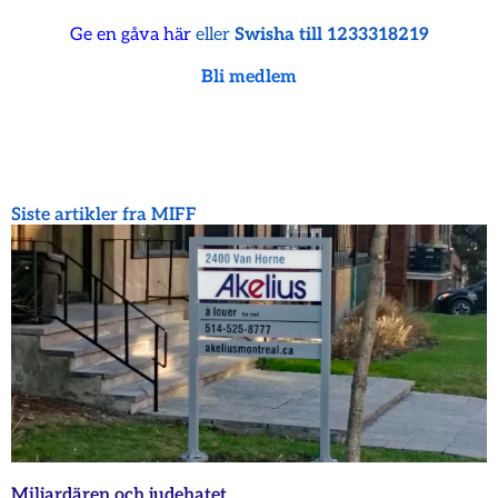
Ge en gåva här
eller
Swisha till 1233318219
Bli medlem
Siste artikler fra MIFF
Miljardären och judehatet