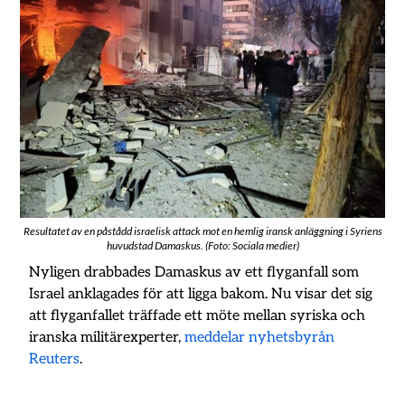
Resultatet av en påstådd israelisk attack mot en hemlig iransk anläggning i Syriens
huvudstad Damaskus. (Foto: Sociala medier)
Nyligen drabbades Damaskus av ett flyganfall som
Israel anklagades för att ligga bakom. Nu visar det sig
att flyganfallet träffade ett möte mellan syriska och
iranska militärexperter,
meddelar nyhetsbyrån
Reuters
.