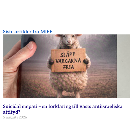
Siste artikler fra MIFF
Suicidal empati – en förklaring till västs antiisraeliska
attityd?
5 augusti 2026