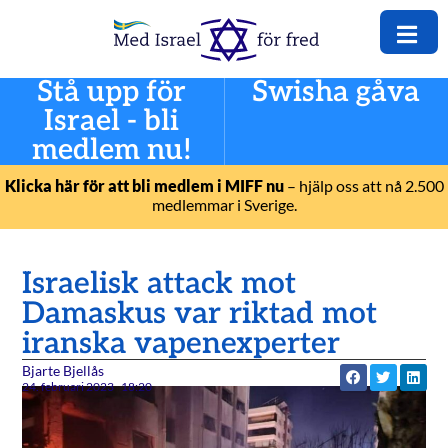
Stå upp för
Swisha gåva
Israel - bli
medlem nu!
Klicka här för att bli medlem i MIFF nu
– hjälp oss att nå 2.500
medlemmar i Sverige.
Israelisk attack mot
Damaskus var riktad mot
iranska vapenexperter
Bjarte Bjellås
24. februari 2023
18:20