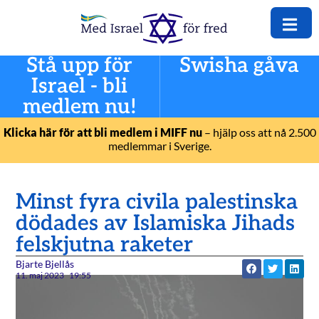
Stå upp för
Swisha gåva
Israel - bli
medlem nu!
Klicka här för att bli medlem i MIFF nu
– hjälp oss att nå 2.500
medlemmar i Sverige.
Minst fyra civila palestinska
dödades av Islamiska Jihads
felskjutna raketer
Bjarte Bjellås
11. maj 2023
19:55