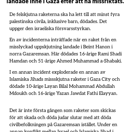
landade inne i Gaza efter att ha missriktats.
De felskjutna raketerna ska ha lett till att minst fyra
palestinska civila, inklusive barn, dödades. Det
uppger den israeliska försvarsstyrkan.
En av incidenterna inträffade när en raket från en
misslyckad uppskjutning landade i Beint Hanon i
norra Gazaremsan. Här dödades 16-årige Rami Shadi
Hamdan och 51-årige Ahmed Muhammad a-Shabaki.
I en annan incident exploderade en annan av
Islamiska Jihads missskjutna raketer i Gaza City och
dödade 10-årige Layan Bilal Mohammad Abdullah
Mdoukh och 16-årige Yazan Jawdat Fathi Elayyan.
Det är inte första gången som raketer som skickas
för att skada och döda judar slutar med att döda
civilbefolkningen på Gazaremsan istället. Under en
annan konflikt mellan Israel och Islamiska Jihad i