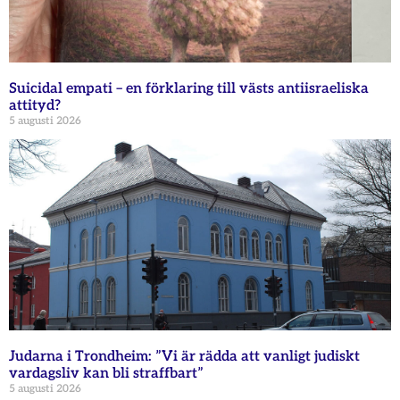
Suicidal empati – en förklaring till västs antiisraeliska
attityd?
5 augusti 2026
Judarna i Trondheim: ”Vi är rädda att vanligt judiskt
vardagsliv kan bli straffbart”
5 augusti 2026