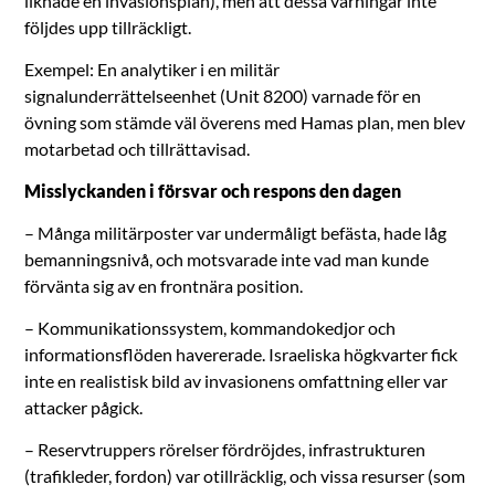
liknade en invasionsplan), men att dessa varningar inte
följdes upp tillräckligt.
Exempel: En analytiker i en militär
signalunderrättelseenhet (Unit 8200) varnade för en
övning som stämde väl överens med Hamas plan, men blev
motarbetad och tillrättavisad.
Misslyckanden i försvar och respons den dagen
– Många militärposter var undermåligt befästa, hade låg
bemanningsnivå, och motsvarade inte vad man kunde
förvänta sig av en frontnära position.
– Kommunikationssystem, kommandokedjor och
informationsflöden havererade. Israeliska högkvarter fick
inte en realistisk bild av invasionens omfattning eller var
attacker pågick.
– Reservtruppers rörelser fördröjdes, infrastrukturen
(trafikleder, fordon) var otillräcklig, och vissa resurser (som