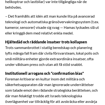
helikoptrar och lastbilar) var inte tillgängliga när de
behövdes.
– Det framhålls att idén att man kunde lita på avancerad
teknologi och automatiska gränsövervakningssystem (t.ex.
kameror, sensorer) visade sig svag — Hamas lyckades slå ut
eller kringgå dem med relativt enkla medel.
Hjältedåd och räddande insatser trots kollapsen
Trots sammanbrottet i statlig beredskap och planering
lyfts många fall fram där civila försvarsteam, lokal polis och
små militära enheter gjorde extraordinära insatser, ofta
under våldsam press och utan att få stöd snabbt.
Institutionell arrogans och “confirmation bias”
Foreman kritiserar en kultur inom det militära och
säkerhetsapparaten där man ignorerade underrättelser
som talade emot den rådande strategiska berättelsen, och
där man felaktigt trodde att Israels teknologiska
överlägsenhet var tillräcklig för att avskräcka eller avvärja