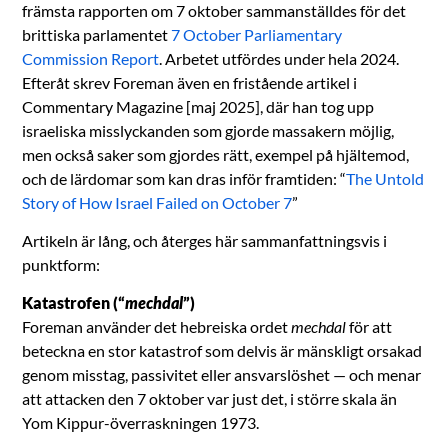
främsta rapporten om 7 oktober sammanställdes för det
brittiska parlamentet
7 October Parliamentary
Commission Report
. Arbetet utfördes under hela 2024.
Efteråt skrev Foreman även en fristående artikel i
Commentary Magazine [maj 2025], där han tog upp
israeliska misslyckanden som gjorde massakern möjlig,
men också saker som gjordes rätt, exempel på hjältemod,
och de lärdomar som kan dras inför framtiden: “
The Untold
Story of How Israel Failed on October 7
”
Artikeln är lång, och återges här sammanfattningsvis i
punktform:
Katastrofen (“
mechdal
”)
Foreman använder det hebreiska ordet
mechdal
för att
beteckna en stor katastrof som delvis är mänskligt orsakad
genom misstag, passivitet eller ansvarslöshet — och menar
att attacken den 7 oktober var just det, i större skala än
Yom Kippur-överraskningen 1973.