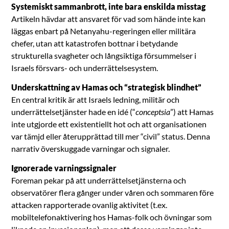
Systemiskt sammanbrott, inte bara enskilda misstag
Artikeln hävdar att ansvaret för vad som hände inte kan
läggas enbart på Netanyahu-regeringen eller militära
chefer, utan att katastrofen bottnar i betydande
strukturella svagheter och långsiktiga försummelser i
Israels försvars- och underrättelsesystem.
Underskattning av Hamas och “strategisk blindhet”
En central kritik är att Israels ledning, militär och
underrättelsetjänster hade en idé (“
conceptsia
”) att Hamas
inte utgjorde ett existentiellt hot och att organisationen
var tämjd eller återupprättad till mer “civil” status. Denna
narrativ överskuggade varningar och signaler.
Ignorerade varningssignaler
Foreman pekar på att underrättelsetjänsterna och
observatörer flera gånger under våren och sommaren före
attacken rapporterade ovanlig aktivitet (t.ex.
mobiltelefonaktivering hos Hamas-folk och övningar som