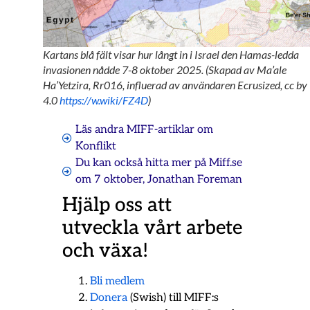
Kartans blå fält visar hur långt in i Israel den Hamas-ledda
invasionen nådde 7-8 oktober 2025. (Skapad av Ma’ale
Ha’Yetzira, Rr016, influerad av användaren Ecrusized, cc by
4.0
https://w.wiki/FZ4D
)
Läs andra MIFF-artiklar om
Konflikt
Du kan också hitta mer på Miff.se
om
7 oktober
,
Jonathan Foreman
Hjälp oss att
utveckla vårt arbete
och växa!
Bli medlem
Donera
(Swish) till MIFF:s