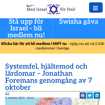
Stå upp för
Swisha gåva
Israel - bli
medlem nu!
Klicka här för att bli medlem i MIFF nu
– hjälp oss att nå 2.500
medlemmar i Sverige.
Systemfel, hjältemod och
lärdomar – Jonathan
Foremans genomgång av 7
oktober
AE
6. oktober 2025
18:16