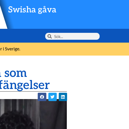
Swisha gåva
 i Sverige.
n som
 fängelser