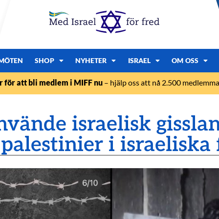
MÖTEN
SHOP
NYHETER
ISRAEL
OM OSS
r för att bli medlem i MIFF nu
– hjälp oss att nå 2.500 medlemmar
vände israelisk gissla
alestinier i israeliska