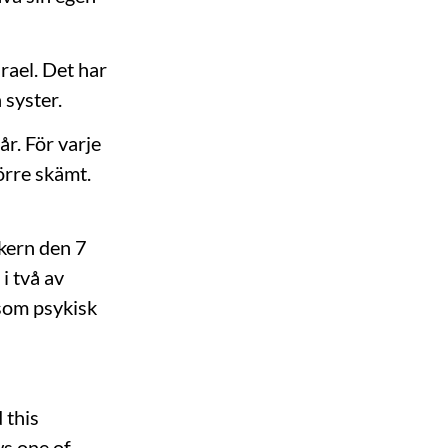
rael. Det har
 syster.
år. För varje
örre skämt.
kern den 7
i två av
som psykisk
 this
ws one of