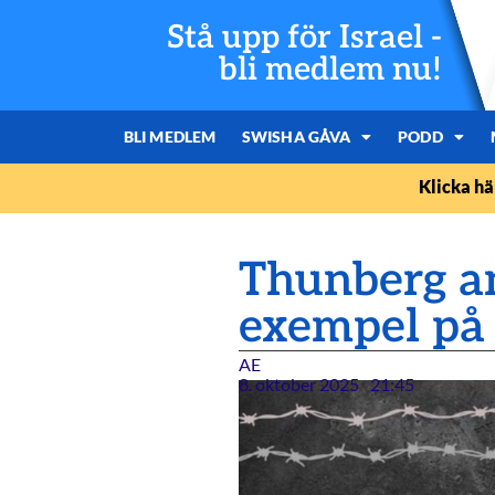
Stå upp för Israel -
bli medlem nu!
BLI MEDLEM
SWISHA GÅVA
PODD
Klicka hä
Thunberg an
exempel på p
AE
8. oktober 2025
21:45