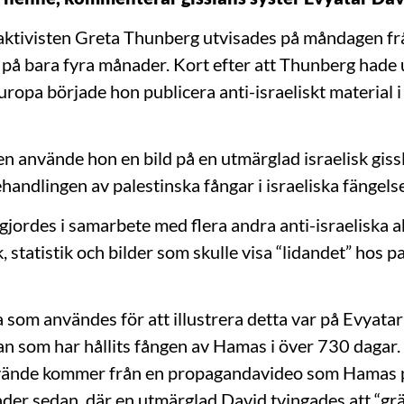
ktivisten Greta Thunberg utvisades på måndagen från
på bara fyra månader. Kort efter att Thunberg hade 
Europa började hon publicera anti-israeliskt material i
gen använde hon en bild på en utmärglad israelisk gis
andlingen av palestinska fångar i israeliska fängelse
gjordes i samarbete med flera andra anti-israeliska ak
k, statistik och bilder som skulle visa “lidandet” hos pa
 som användes för att illustrera detta var på Evyatar
slan som har hållits fången av Hamas i över 730 dagar
ände kommer från en propagandavideo som Hamas 
ader sedan, där en utmärglad David tvingades att “gr