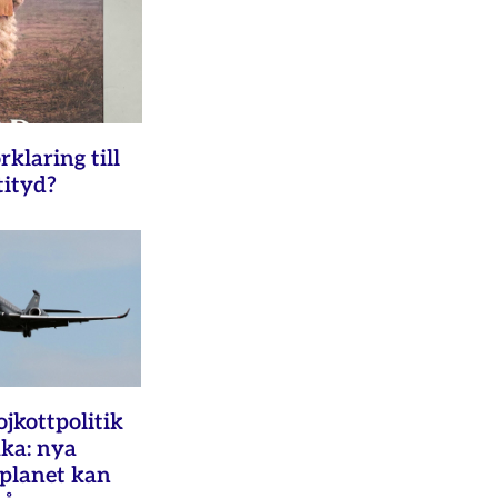
rklaring till
tityd?
ojkottpolitik
aka: nya
splanet kan