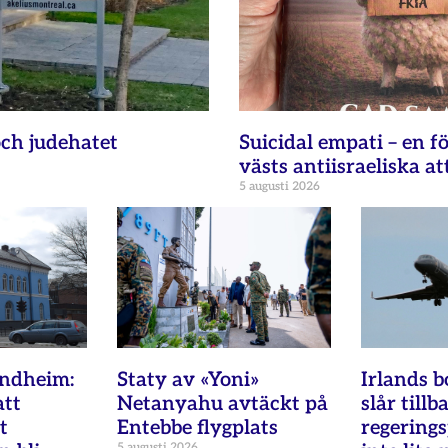
ch judehatet
Suicidal empati – en fö
västs antiisraeliska at
5 augusti 2026
ondheim:
Staty av «Yoni»
Irlands b
att
Netanyahu avtäckt på
slår tillb
t
Entebbe flygplats
regering
5 augusti 2026