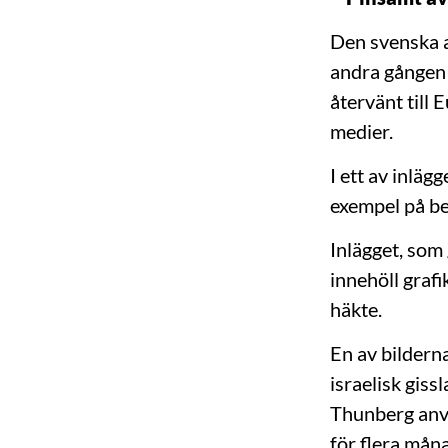
Den svenska a
andra gången 
återvänt till 
medier.
I ett av inläg
exempel på beh
Inlägget, som 
innehöll grafi
häkte.
En av bilderna
israelisk gis
Thunberg anv
för flera mån