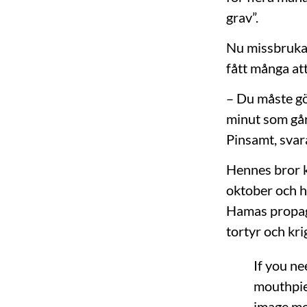
grav”.
Nu missbrukas
fått många att
– Du måste gör
minut som går 
Pinsamt, svar
Hennes bror 
oktober och ha
Hamas propaga
tortyr och kri
If you ne
mouthpie
image me