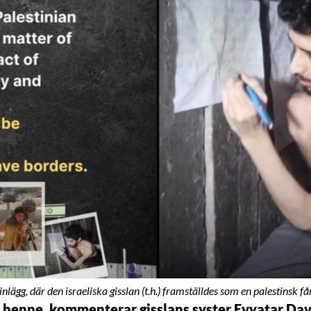
inlägg, där den israeliska gisslan (t.h.) framställdes som en palestinsk 
 henne, kommenterar gisslans syster Evyatar Dav