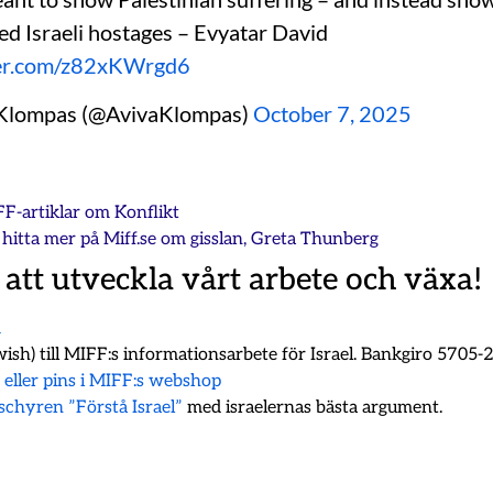
ed Israeli hostages – Evyatar David
ter.com/z82xKWrgd6
 Klompas (@AvivaKlompas)
October 7, 2025
FF-artiklar om
Konflikt
hitta mer på Miff.se om
gisslan
,
Greta Thunberg
 att utveckla vårt arbete och växa!
m
ish) till MIFF:s informationsarbete för Israel. Bankgiro 5705
k eller pins i MIFF:s webshop
oschyren ”Förstå Israel”
med israelernas bästa argument.