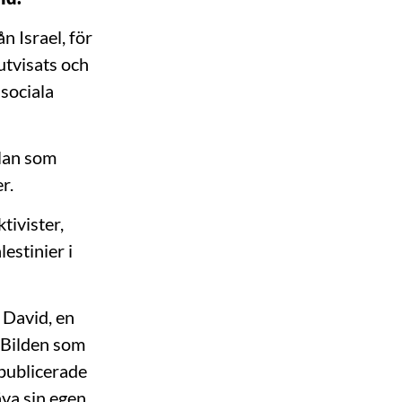
 Israel, för
utvisats och
 sociala
slan som
r.
tivister,
lestinier i
 David, en
. Bilden som
publicerade
äva sin egen