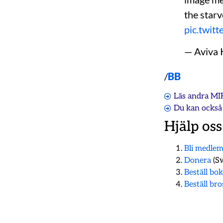
the starv
pic.twit
— Aviva
/
BB
Läs andra MI
Du kan också 
Hjälp oss
Bli medle
Donera
(Sw
Beställ bo
Beställ br