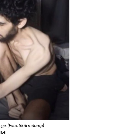
fånge. (Foto: Skärmdump)
id.