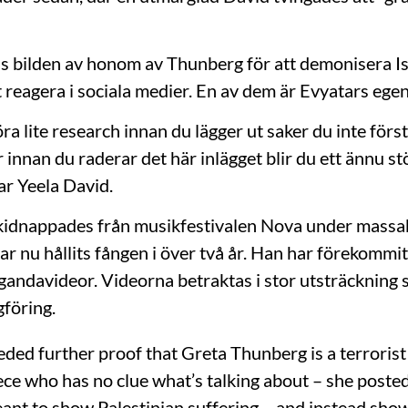
 bilden av honom av Thunberg för att demonisera Is
 reagera i sociala medier. En av dem är Evyatars egen
a lite research innan du lägger ut saker du inte först
innan du raderar det här inlägget blir du ett ännu st
ar Yeela David.
kidnappades från musikfestivalen Nova under massa
r nu hållits fången i över två år. Han har förekommit 
ndavideor. Videorna betraktas i stor utsträckning 
gföring.
eded further proof that Greta Thunberg is a terrorist
ce who has no clue what’s talking about – she posted
ant to show Palestinian suffering – and instead sho