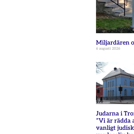
Miljardären o
6 augusti 2026
Judarna i Tr
”Vi är rädda 
vanligt judisk