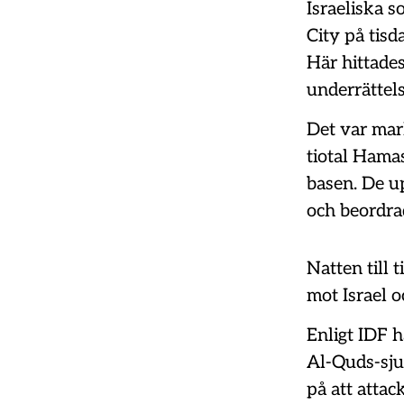
Israeliska s
City på tis
Här hittade
underrättel
Det var mar
tiotal Hamas
basen. De u
och beordra
Natten till 
mot Israel 
Enligt IDF h
Al-Quds-sjuk
på att attac