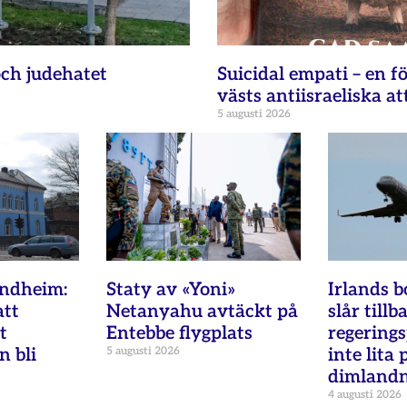
ch judehatet
Suicidal empati – en fö
västs antiisraeliska at
5 augusti 2026
ondheim:
Staty av «Yoni»
Irlands b
att
Netanyahu avtäckt på
slår tillb
t
Entebbe flygplats
regering
n bli
5 augusti 2026
inte lita 
dimland
4 augusti 2026