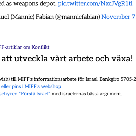
ed as weapons depot.
pic.twitter.com/NxcJVgR1tl
uel (Mannie) Fabian (@manniefabian)
November 7
FF-artiklar om
Konflikt
 att utveckla vårt arbete och växa!
m
ish) till MIFF:s informationsarbete för Israel. Bankgiro 5705
k eller pins i MIFF:s webshop
oschyren ”Förstå Israel”
med israelernas bästa argument.