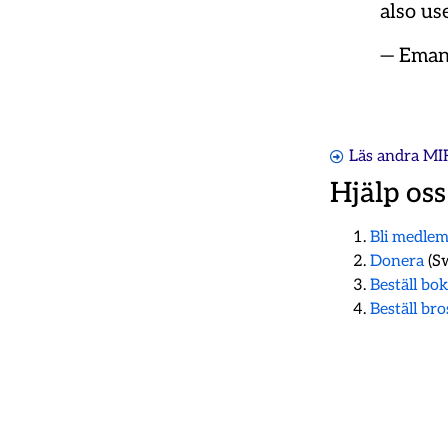
also us
— Eman
Läs andra MI
Hjälp oss
Bli medle
Donera
(Sw
Beställ bo
Beställ br