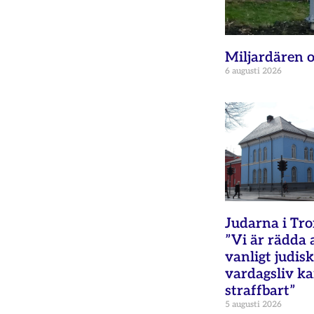
Miljardären o
6 augusti 2026
Judarna i Tr
”Vi är rädda 
vanligt judisk
vardagsliv ka
straffbart”
5 augusti 2026