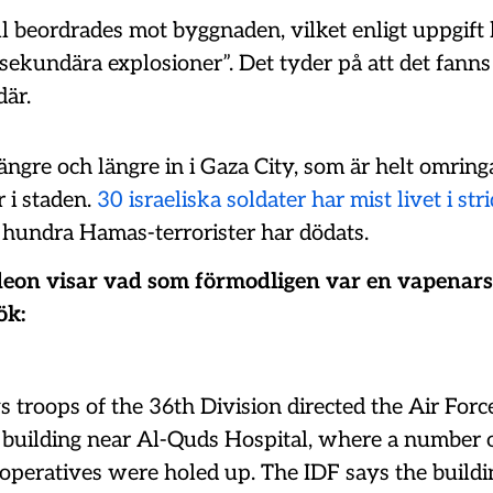
ll beordrades mot byggnaden, vilket enligt uppgift l
sekundära explosioner”. Det tyder på att det fanns
är.
längre och längre in i Gaza City, som är helt omring
r i staden.
30 israeliska soldater har mist livet i str
 hundra Hamas-terrorister har dödats.
deon visar vad som förmodligen var en vapenar
ök:
s troops of the 36th Division directed the Air Forc
a building near Al-Quds Hospital, where a number 
peratives were holed up. The IDF says the build