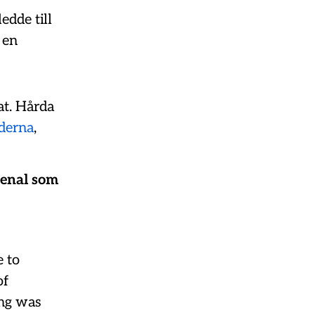
edde till
 en
at. Hårda
iderna
,
senal som
e to
of
ing was