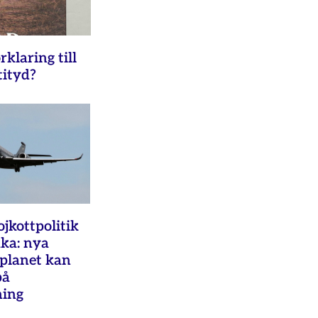
rklaring till
tityd?
ojkottpolitik
aka: nya
splanet kan
på
ning