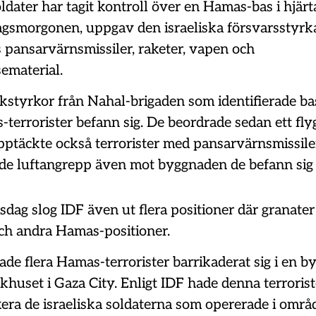
oldater har tagit kontroll över en Hamas-bas i hjär
dagsmorgonen, uppgav den israeliska försvarsstyrka
s pansarvärnsmissiler, raketer, vapen och
sematerial.
kstyrkor från Nahal-brigaden som identifierade bas
-terrorister befann sig. De beordrade sedan ett fly
pptäckte också terrorister med pansarvärnsmissile
de luftangrepp även mot byggnaden de befann sig 
tisdag slog IDF även ut flera positioner där granate
och andra Hamas-positioner.
ade flera Hamas-terrorister barrikaderat sig i en 
huset i Gaza City. Enligt IDF hade denna terrorist
kera de israeliska soldaterna som opererade i områ