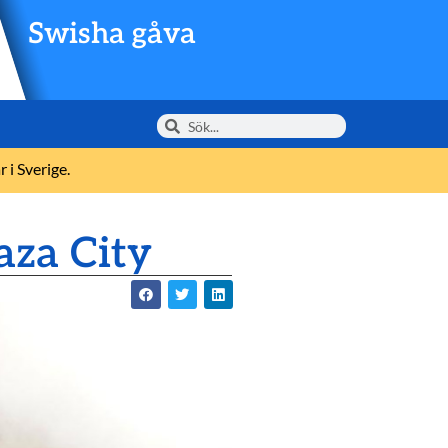
Swisha gåva
 i Sverige.
aza City