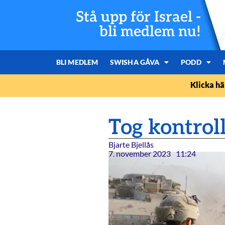
Stå upp för Israel -
bli medlem nu!
BLI MEDLEM
SWISHA GÅVA
PODD
Klicka hä
Tog kontrol
Bjarte Bjellås
7. november 2023
11:24