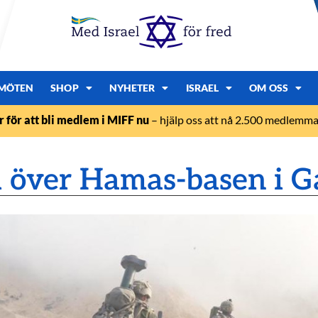
MÖTEN
SHOP
NYHETER
ISRAEL
OM OSS
r för att bli medlem i MIFF nu
– hjälp oss att nå 2.500 medlemmar
l över Hamas-basen i G