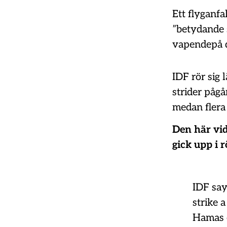
Ett flyganfa
”betydande 
vapendepå d
IDF rör sig 
strider pågå
medan flera
Den här vi
gick upp i r
IDF say
strike 
Hamas o