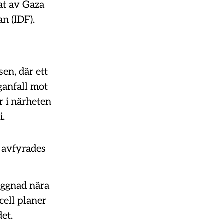
tat av Gaza
n (IDF).
en, där ett
ganfall mot
r i närheten
i.
r avfyrades
byggnad nära
cell planer
det.