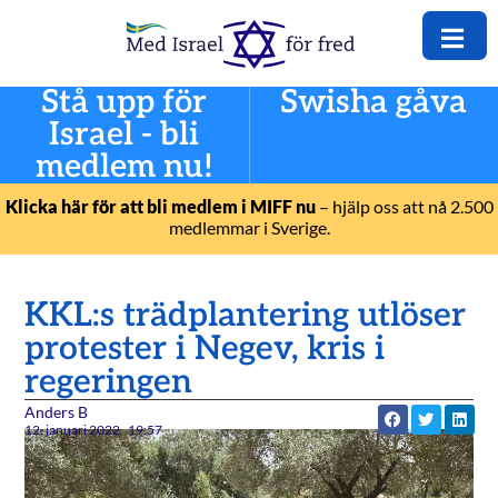
Stå upp för
Swisha gåva
Israel - bli
medlem nu!
Klicka här för att bli medlem i MIFF nu
– hjälp oss att nå 2.500
medlemmar i Sverige.
KKL:s trädplantering utlöser
protester i Negev, kris i
regeringen
Anders B
12. januari 2022
19:57