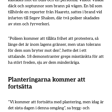
kastades mot en buss och en personbil. Videor visade
däck och soptunnor som brann på vägen. En bil som
tillhörde en reporter från Haaretz, sattes i brand vid
infarten till Segev Shalom, där två poliser skadades
av sten och fyrverkeri.
”Polisen kommer att tillåta frihet att protestera, så
länge det är inom lagens gränser, men utan tolerans
för dem som bryter mot den”, hette det i ett
uttalande. 18 demonstranter greps misstänkta för att
ha stört freden, sju av dem minderåriga.
Planteringarna kommer att
fortsätta
”Vi kommer att fortsätta med plantering, men idag är
det sista dagen i denna omgång”, sa bygg- och