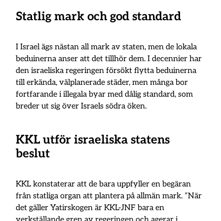
Statlig mark och god standard
I Israel ägs nästan all mark av staten, men de lokala
beduinerna anser att det tillhör dem. I decennier har
den israeliska regeringen försökt flytta beduinerna
till erkända, välplanerade städer, men många bor
fortfarande i illegala byar med dålig standard, som
breder ut sig över Israels södra öken.
KKL utför israeliska statens
beslut
KKL konstaterar att de bara uppfyller en begäran
från statliga organ att plantera på allmän mark. ”När
det gäller Yatirskogen är KKL-JNF bara en
verkställande gren av regeringen och agerar i