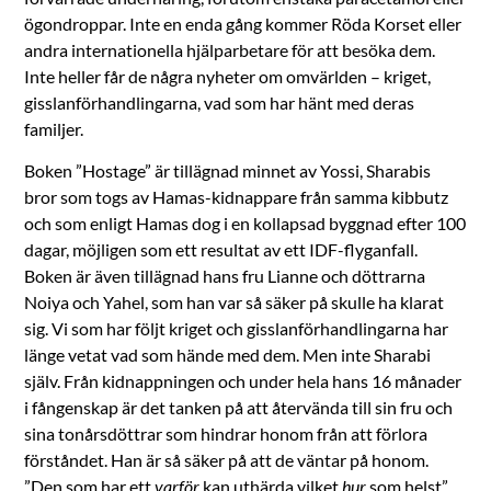
ögondroppar. Inte en enda gång kommer Röda Korset eller
andra internationella hjälparbetare för att besöka dem.
Inte heller får de några nyheter om omvärlden – kriget,
gisslanförhandlingarna, vad som har hänt med deras
familjer.
Boken ”Hostage” är tillägnad minnet av Yossi, Sharabis
bror som togs av Hamas-kidnappare från samma kibbutz
och som enligt Hamas dog i en kollapsad byggnad efter 100
dagar, möjligen som ett resultat av ett IDF-flyganfall.
Boken är även tillägnad hans fru Lianne och döttrarna
Noiya och Yahel, som han var så säker på skulle ha klarat
sig. Vi som har följt kriget och gisslanförhandlingarna har
länge vetat vad som hände med dem. Men inte Sharabi
själv. Från kidnappningen och under hela hans 16 månader
i fångenskap är det tanken på att återvända till sin fru och
sina tonårsdöttrar som hindrar honom från att förlora
förståndet. Han är så säker på att de väntar på honom.
”Den som har ett
varför
kan uthärda vilket
hur
som helst”,