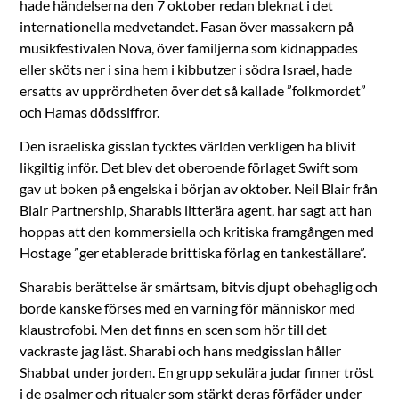
hade händelserna den 7 oktober redan bleknat i det
internationella medvetandet. Fasan över massakern på
musikfestivalen Nova, över familjerna som kidnappades
eller sköts ner i sina hem i kibbutzer i södra Israel, hade
ersatts av upprördheten över det så kallade ”folkmordet”
och Hamas dödssiffror.
Den israeliska gisslan tycktes världen verkligen ha blivit
likgiltig inför. Det blev det oberoende förlaget Swift som
gav ut boken på engelska i början av oktober. Neil Blair från
Blair Partnership, Sharabis litterära agent, har sagt att han
hoppas att den kommersiella och kritiska framgången med
Hostage ”ger etablerade brittiska förlag en tankeställare”.
Sharabis berättelse är smärtsam, bitvis djupt obehaglig och
borde kanske förses med en varning för människor med
klaustrofobi. Men det finns en scen som hör till det
vackraste jag läst. Sharabi och hans medgisslan håller
Shabbat under jorden. En grupp sekulära judar finner tröst
i de psalmer och ritualer som stärkt deras förfäder under