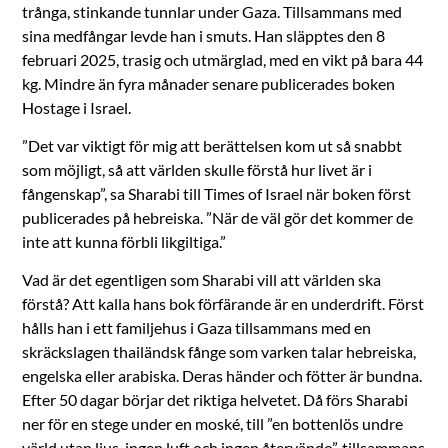
trånga, stinkande tunnlar under Gaza. Tillsammans med
sina medfångar levde han i smuts. Han släpptes den 8
februari 2025, trasig och utmärglad, med en vikt på bara 44
kg. Mindre än fyra månader senare publicerades boken
Hostage i Israel.
”Det var viktigt för mig att berättelsen kom ut så snabbt
som möjligt, så att världen skulle förstå hur livet är i
fångenskap”, sa Sharabi till Times of Israel när boken först
publicerades på hebreiska. ”När de väl gör det kommer de
inte att kunna förbli likgiltiga.”
Vad är det egentligen som Sharabi vill att världen ska
förstå? Att kalla hans bok förfärande är en underdrift. Först
hålls han i ett familjehus i Gaza tillsammans med en
skräckslagen thailändsk fånge som varken talar hebreiska,
engelska eller arabiska. Deras händer och fötter är bundna.
Efter 50 dagar börjar det riktiga helvetet. Då förs Sharabi
ner för en stege under en moské, till ”en bottenlös undre
värld utan ljus, ingen luft och ingen återvändo”, tillsammans