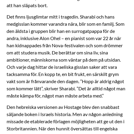
att han släpats bort.
Det finns ljusglimtar mitt i tragedin. Sharabi och hans
medgisslan kommer varandra nära, blir som en familj. Som
den äldsta i gruppen blir han en surrogatpappa för de
andra, inklusive Alon Ohel – en pianist som var 22 år när
han kidnappades från Nova-festivalen och som drömmer
om att studera musik. De berättar om sina liv, sina
ambitioner, människorna som väntar på dem på utsidan.
Och varje dag hittar de israeliska gisslan saker att vara
tacksamma för. En kopp te, en bit frukt, en särskilt grym
vakt som är frånvarande den dagen. ”Hopp är aldrig något
som kommer lätt”, skriver Sharabi. ”Det är alltid något man
måste kämpa för, något man måste arbeta med.”
Den hebreiska versionen av Hostage blev den snabbast
säljande boken i Israels historia. Men av någon anledning
missade de etablerade förlagen möjligheten att ge ut den i
Storbritannien. När den hunnit översättas till engelska