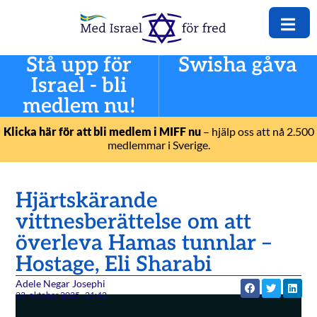
Stå upp för
Swisha gåva
Israel - bli
medlem nu!
Klicka här för att bli medlem i MIFF nu
– hjälp oss att nå 2.500
medlemmar i Sverige.
Hjärtskärande
vittnesberättelse om att
överleva Hamas tunnlar –
Hostage, Eli Sharabi
Adele Negar Josephi
23. oktober 2025
21:42