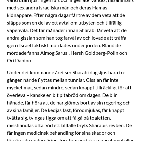
med sex andra israeliska män och deras Hamas-
kidnappare. Efter några dagar får tre av dem veta att de
släpps som en del av ett avtal om utbyten och tillfällig
vapenvila. Det tar månader innan Sharabi får veta att de
andra gisslan som han tog farväl av och lovade att träffa
igen i Israel faktiskt mördades under jorden. Bland de
mördade fanns Almog Sarusi, Hersh Goldberg-Polin och
Ori Danino.
Under det kommande året ser Sharabi dagsljus bara tre
gånger, när de flyttas mellan tunnlar. Gisslan får inte
mycket mat, sedan mindre, sedan knappt tillräckligt för att
överleva – kanske en bit pitabröd om dagen. De blir
hånade, får höra att de har glömts bort av sin regering och
av sina familjer. De kedjas fast, förödmjukas, får knappt
tvätta sig, tvingas tigga om att få gå på toaletten,
misshandlas ofta. Vid ett tillfälle bryts Sharabis revben. De
får ingen medicinsk behandling för sina skador och
förvärrade undernäring, förutom enstaka paracetamol eller