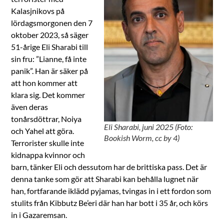
Kalasjnikovs på
lördagsmorgonen den 7
oktober 2023, så säger
51-årige Eli Sharabi till
sin fru: ”Lianne, få inte
panik”. Han är säker på
att hon kommer att
klara sig. Det kommer
även deras
tonårsdöttrar, Noiya
Eli Sharabi, juni 2025 (Foto:
och Yahel att göra.
Bookish Worm, cc by 4)
Terrorister skulle inte
kidnappa kvinnor och
barn, tänker Eli och dessutom har de brittiska pass. Det är
denna tanke som gör att Sharabi kan behålla lugnet när
han, fortfarande iklädd pyjamas, tvingas in i ett fordon som
stulits från Kibbutz Be’eri där han har bott i 35 år, och körs
in i Gazaremsan.