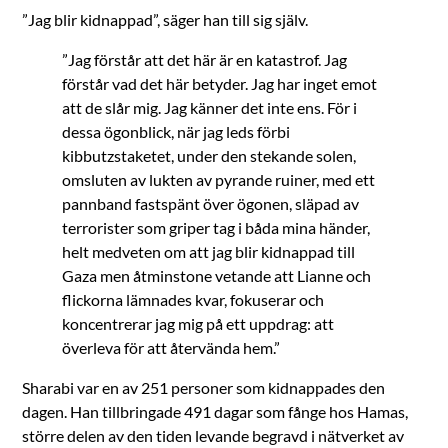
”Jag blir kidnappad”, säger han till sig själv.
”Jag förstår att det här är en katastrof. Jag
förstår vad det här betyder. Jag har inget emot
att de slår mig. Jag känner det inte ens. För i
dessa ögonblick, när jag leds förbi
kibbutzstaketet, under den stekande solen,
omsluten av lukten av pyrande ruiner, med ett
pannband fastspänt över ögonen, släpad av
terrorister som griper tag i båda mina händer,
helt medveten om att jag blir kidnappad till
Gaza men åtminstone vetande att Lianne och
flickorna lämnades kvar, fokuserar och
koncentrerar jag mig på ett uppdrag: att
överleva för att återvända hem.”
Sharabi var en av 251 personer som kidnappades den
dagen. Han tillbringade 491 dagar som fånge hos Hamas,
större delen av den tiden levande begravd i nätverket av