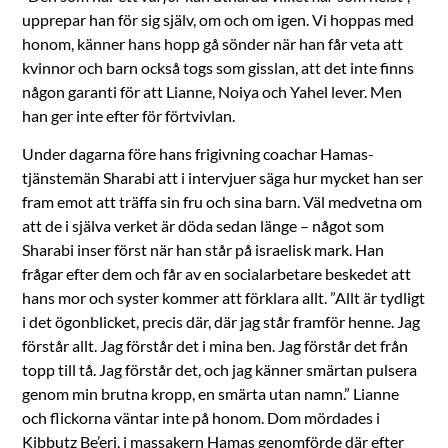
upprepar han för sig själv, om och om igen. Vi hoppas med
honom, känner hans hopp gå sönder när han får veta att
kvinnor och barn också togs som gisslan, att det inte finns
någon garanti för att Lianne, Noiya och Yahel lever. Men
han ger inte efter för förtvivlan.
Under dagarna före hans frigivning coachar Hamas-
tjänstemän Sharabi att i intervjuer säga hur mycket han ser
fram emot att träffa sin fru och sina barn. Väl medvetna om
att de i själva verket är döda sedan länge – något som
Sharabi inser först när han står på israelisk mark. Han
frågar efter dem och får av en socialarbetare beskedet att
hans mor och syster kommer att förklara allt. ”Allt är tydligt
i det ögonblicket, precis där, där jag står framför henne. Jag
förstår allt. Jag förstår det i mina ben. Jag förstår det från
topp till tå. Jag förstår det, och jag känner smärtan pulsera
genom min brutna kropp, en smärta utan namn.” Lianne
och flickorna väntar inte på honom. Dom mördades i
Kibbutz Be’eri, i massakern Hamas genomförde där efter