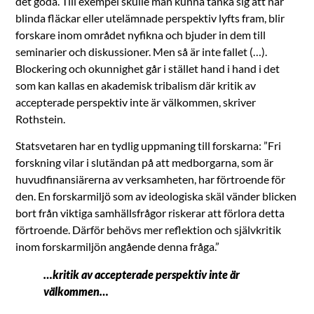
det goda. Till exempel skulle man kunna tänka sig att när
blinda fläckar eller utelämnade perspektiv lyfts fram, blir
forskare inom området nyfikna och bjuder in dem till
seminarier och diskussioner. Men så är inte fallet (…).
Blockering och okunnighet går i stället hand i hand i det
som kan kallas en akademisk tribalism där kritik av
accepterade perspektiv inte är välkommen, skriver
Rothstein.
Statsvetaren har en tydlig uppmaning till forskarna: ”Fri
forskning vilar i slutändan på att medborgarna, som är
huvudfinansiärerna av verksamheten, har förtroende för
den. En forskarmiljö som av ideologiska skäl vänder blicken
bort från viktiga samhällsfrågor riskerar att förlora detta
förtroende. Därför behövs mer reflektion och självkritik
inom forskarmiljön angående denna fråga.”
…kritik av accepterade perspektiv inte är
välkommen…