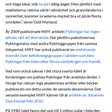
och höga ideal, står
Israel
i dålig dager. Men jämfört med
realiteterna i denna värld i allmänhet och grannländerna i
synnerhet, kommer israelerna mycket bra ut på de flesta
områden,” skrev Odd Myrland.
År 2009 publicerade MIFF artikeln
Flyktingar har ingen
allmän rätt att återvända
. Här jämförs palestiniernas
flyktingstatus med andra flyktinggrupper från samma
tidsperiod. MIFF har också publicerat en
omfattande
översikt över befolkningsgrupper i världen som blev
flyktingar från tiden efter första världskriget och framåt
.
Vad som också saknas i det stora svarta hålet är
forskningen om judiska flyktingar från arabiska länder. I
Norge har nästan inga akademiska artiklar eller böcker
publicerats om detta under de senaste decennierna. Det
senaste exemplet MIFF känner till är
artikeln av Johannes
Due Enstad från 2010.
På 1940-talet fanns det upp till 1 miljon judar i hela den