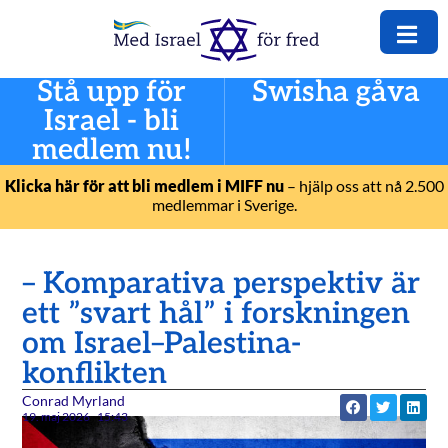
Stå upp för
Swisha gåva
Israel - bli
medlem nu!
Klicka här för att bli medlem i MIFF nu
– hjälp oss att nå 2.500
medlemmar i Sverige.
– Komparativa perspektiv är
ett ”svart hål” i forskningen
om Israel–Palestina-
konflikten
Conrad Myrland
19. maj 2026
15:43