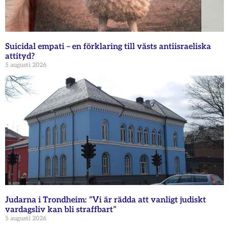
Suicidal empati – en förklaring till västs antiisraeliska
attityd?
5 augusti 2026
Judarna i Trondheim: ”Vi är rädda att vanligt judiskt
vardagsliv kan bli straffbart”
5 augusti 2026