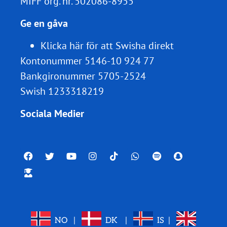
MIFF org. nr.
502086-8955
Ge en gåva
Klicka här för att Swisha direkt
Kontonummer 5146-10 924 77
Bankgironummer 5705-2524
Swish 1233318219
Sociala Medier
NO
|
DK
|
IS
|