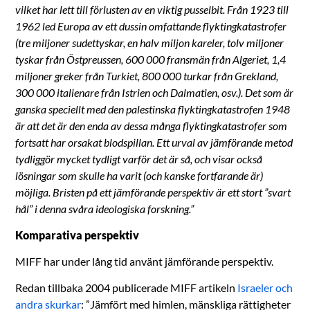
vilket har lett till förlusten av en viktig pusselbit. Från 1923 till
1962 led Europa av ett dussin omfattande flyktingkatastrofer
(tre miljoner sudettyskar, en halv miljon kareler, tolv miljoner
tyskar från Östpreussen, 600 000 fransmän från Algeriet, 1,4
miljoner greker från Turkiet, 800 000 turkar från Grekland,
300 000 italienare från Istrien och Dalmatien, osv.). Det som är
ganska speciellt med den palestinska flyktingkatastrofen 1948
är att det är den enda av dessa många flyktingkatastrofer som
fortsatt har orsakat blodspillan. Ett urval av jämförande metod
tydliggör mycket tydligt varför det är så, och visar också
lösningar som skulle ha varit (och kanske fortfarande är)
möjliga. Bristen på ett jämförande perspektiv är ett stort ”svart
hål” i denna svåra ideologiska forskning.”
Komparativa perspektiv
MIFF har under lång tid använt jämförande perspektiv.
Redan tillbaka 2004 publicerade MIFF artikeln
Israeler och
andra skurkar
: ”Jämfört med himlen, mänskliga rättigheter