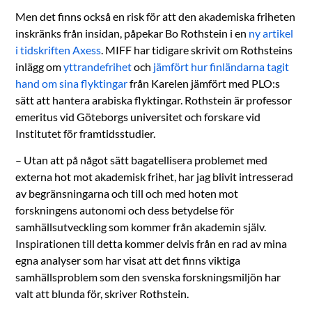
Men det finns också en risk för att den akademiska friheten
inskränks från insidan, påpekar Bo Rothstein i en
ny artikel
i tidskriften Axess
. MIFF har tidigare skrivit om Rothsteins
inlägg om
yttrandefrihet
och
jämfört hur finländarna tagit
hand om sina flyktingar
från Karelen jämfört med PLO:s
sätt att hantera arabiska flyktingar. Rothstein är professor
emeritus vid Göteborgs universitet och forskare vid
Institutet för framtidsstudier.
– Utan att på något sätt bagatellisera problemet med
externa hot mot akademisk frihet, har jag blivit intresserad
av begränsningarna och till och med hoten mot
forskningens autonomi och dess betydelse för
samhällsutveckling som kommer från akademin själv.
Inspirationen till detta kommer delvis från en rad av mina
egna analyser som har visat att det finns viktiga
samhällsproblem som den svenska forskningsmiljön har
valt att blunda för, skriver Rothstein.