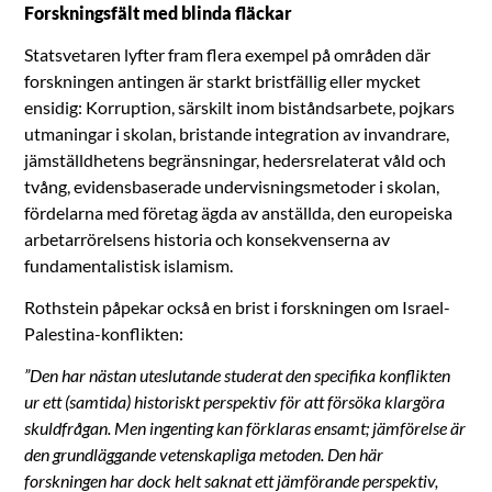
Forskningsfält med blinda fläckar
Statsvetaren lyfter fram flera exempel på områden där
forskningen antingen är starkt bristfällig eller mycket
ensidig: Korruption, särskilt inom biståndsarbete, pojkars
utmaningar i skolan, bristande integration av invandrare,
jämställdhetens begränsningar, hedersrelaterat våld och
tvång, evidensbaserade undervisningsmetoder i skolan,
fördelarna med företag ägda av anställda, den europeiska
arbetarrörelsens historia och konsekvenserna av
fundamentalistisk islamism.
Rothstein påpekar också en brist i forskningen om Israel-
Palestina-konflikten:
”Den har nästan uteslutande studerat den specifika konflikten
ur ett (samtida) historiskt perspektiv för att försöka klargöra
skuldfrågan. Men ingenting kan förklaras ensamt; jämförelse är
den grundläggande vetenskapliga metoden. Den här
forskningen har dock helt saknat ett jämförande perspektiv,