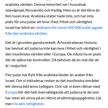
arabiska världen. Denna minoritet var i huvudsak
obeväpnad, försvarslös och fredlig. Men nu är det färre än
fem tusen kvar. Arabiska stater hade inte, och har inte,
plats för sina judar att leva i fred, frihet och värdighet.
Israel har blivit en
nödhamn för minst 600 000 judar jagade
från den arabiska världen
.
Det är i grunden ganska enkelt: Århundradenas historia
har bevisat att judarna inte kan leva i frihet och värdighet i
den muslimska världen eller i Europa. De måste ha en plats
där de själva har kontrollen. Då behöver de en stat där de
är i majoritet.
Fler judar har flytt från arabiska länder än araber från
Israel. Om vi inkluderar resten av det muslimska området
blir denna bild ännu tydligare. Och när vi även räknar med
Europa
blir det helt överväldigande att judarna är de som
har mest att vinna på en rättvis ersättningsuppgörelse. Läs
mer i
Israels rättigheter
.