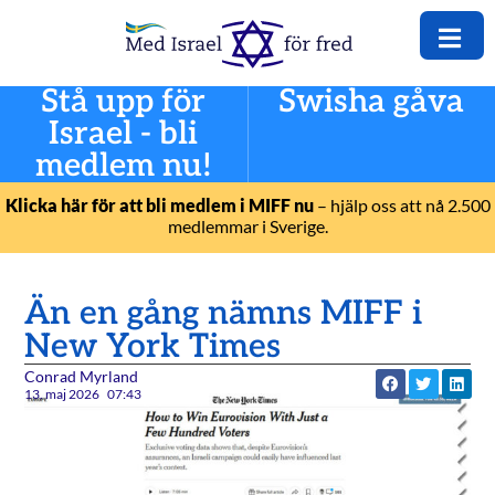
Stå upp för
Swisha gåva
Israel - bli
medlem nu!
Klicka här för att bli medlem i MIFF nu
– hjälp oss att nå 2.500
medlemmar i Sverige.
Än en gång nämns MIFF i
New York Times
Conrad Myrland
13. maj 2026
07:43