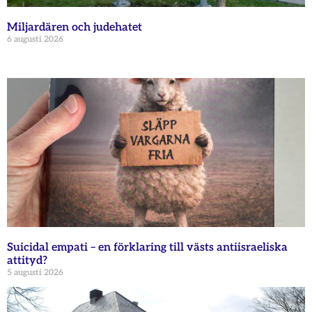
Miljardären och judehatet
6 augusti 2026
Suicidal empati – en förklaring till västs antiisraeliska
attityd?
5 augusti 2026