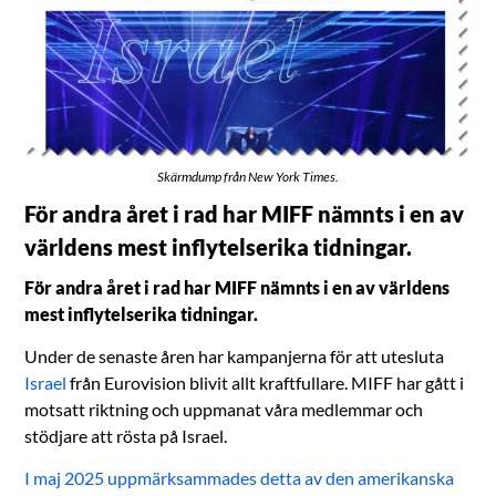
Skärmdump från New York Times.
För andra året i rad har MIFF nämnts i en av
världens mest inflytelserika tidningar.
För andra året i rad har MIFF nämnts i en av världens
mest inflytelserika tidningar.
Under de senaste åren har kampanjerna för att utesluta
Israel
från Eurovision blivit allt kraftfullare. MIFF har gått i
motsatt riktning och uppmanat våra medlemmar och
stödjare att rösta på Israel.
I maj 2025 uppmärksammades detta av den amerikanska