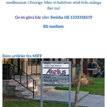
medlemmar i Sverige. Men vi behöver stöd från många
fler nu!
Ge en gåva här
eller
Swisha till 1233318219
Bli medlem
Siste artikler fra MIFF