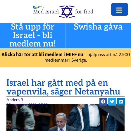
Stå upp för
Swisha gåva
Israel - bli
medlem nu!
Klicka här för att bli medlem i MIFF nu
– hjälp oss att nå 2.500
medlemmar i Sverige.
Israel har gått med på en
vapenvila, säger Netanyahu
Anders B
27. november 2024
07:08