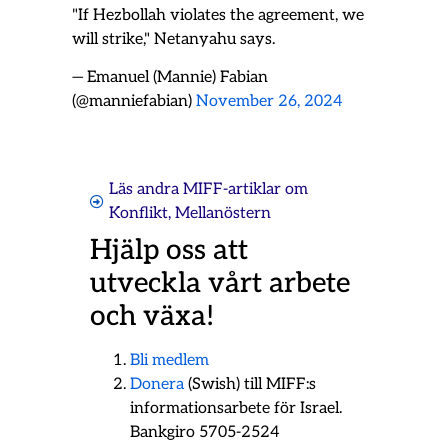
"If Hezbollah violates the agreement, we
will strike," Netanyahu says.
— Emanuel (Mannie) Fabian
(@manniefabian)
November 26, 2024
Läs andra MIFF-artiklar om
Konflikt
,
Mellanöstern
Hjälp oss att
utveckla vårt arbete
och växa!
Bli medlem
Donera
(Swish) till MIFF:s
informationsarbete för Israel.
Bankgiro 5705-2524