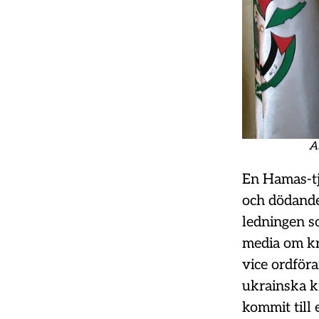
A
En Hamas-tj
och dödande
ledningen s
media om kr
vice ordför
ukrainska k
kommit till e