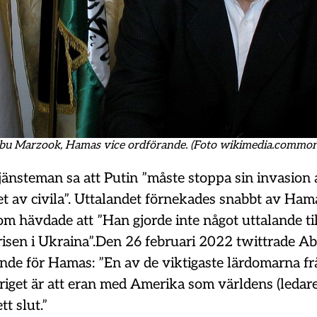
bu Marzook, Hamas vice ordförande. (Foto wikimedia.common
änsteman sa att Putin ”måste stoppa sin invasion
t av civila”. Uttalandet förnekades snabbt av Ham
om hävdade att ”Han gjorde inte något uttalande ti
isen i Ukraina”.Den 26 februari 2022 twittrade 
ande för Hamas: ”En av de viktigaste lärdomarna fr
riget är att eran med Amerika som världens (ledare
tt slut.”