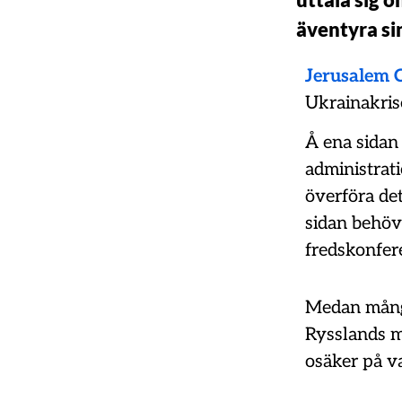
äventyra si
Jerusalem C
Ukrainakris
Å ena sidan
administrat
överföra de
sidan behöv
fredskonfer
Medan många 
Rysslands mi
osäker på v