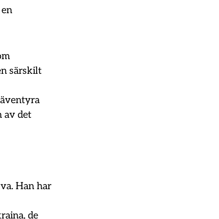
l en
 om
n särskilt
 äventyra
 av det
va. Han har
raina, de