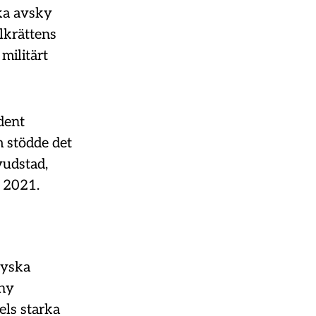
cka avsky
lkrättens
militärt
dent
m stödde det
vudstad,
j 2021.
ryska
 ny
els starka