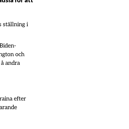
 ställning i
 Biden-
ington och
 å andra
raina efter
farande