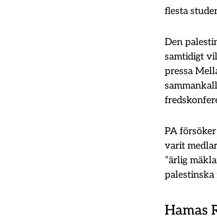
flesta stude
Den palesti
samtidigt vi
pressa Mell
sammankalla 
fredskonfer
PA försöker 
varit medla
”ärlig mäkla
palestinska 
Hamas R