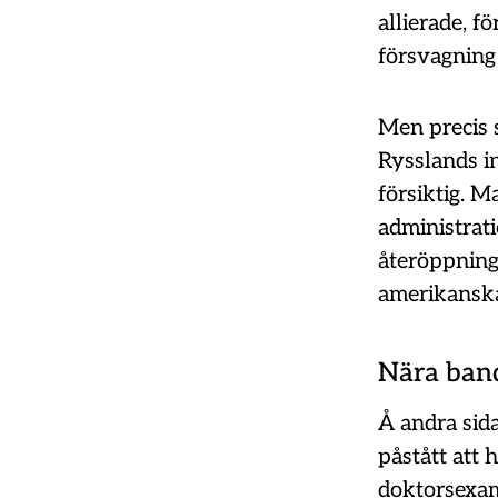
allierade, fö
försvagning 
Men precis 
Rysslands i
försiktig. 
administrat
återöppning
amerikanska 
Nära band
Å andra sid
påstått att
doktorsexam