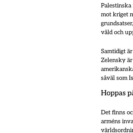
Palestinska 
mot kriget 
grundsatser,
våld och upp
Samtidigt ä
Zelensky är 
amerikanska
såväl som Is
Hoppas på
Det finns oc
arméns invas
världsordnin