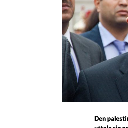
Den palesti
uttala sig o