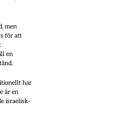
d, men
 för att
t
ll en
tånd.
tionellt har
e är en
e israelisk-