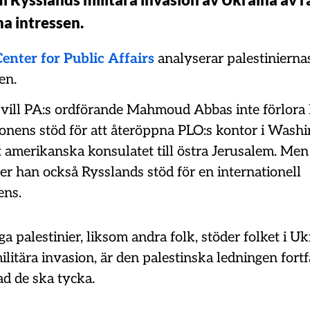
na intressen.
enter for Public Affairs
analyserar palestiniernas
en.
 vill PA:s ordförande Mahmoud Abbas inte förlora
ionens stöd för att återöppna PLO:s kontor i Wash
t amerikanska konsulatet till östra Jerusalem. Men
er han också Rysslands stöd för en internationell
ens.
palestinier, liksom andra folk, stöder folket i Uk
litära invasion, är den palestinska ledningen fort
ad de ska tycka.