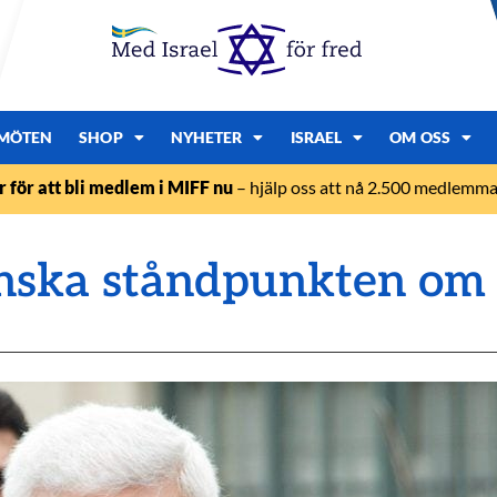
MÖTEN
SHOP
NYHETER
ISRAEL
OM OSS
r för att bli medlem i MIFF nu
– hjälp oss att nå 2.500 medlemmar
inska ståndpunkten om