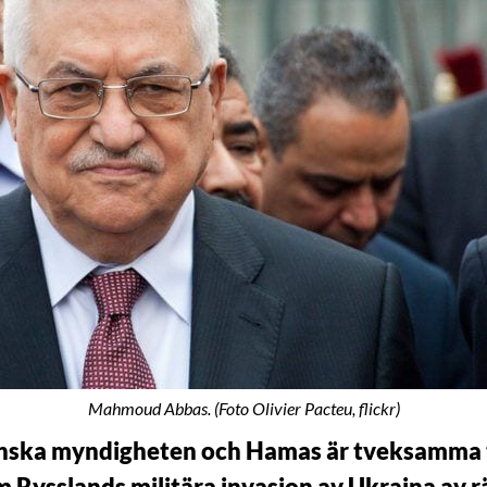
Mahmoud Abbas. (Foto Olivier Pacteu, flickr)
nska myndigheten och Hamas är tveksamma ti
m Rysslands militära invasion av Ukraina av rä