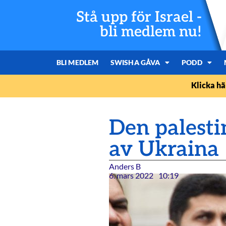
Stå upp för Israel -
bli medlem nu!
BLI MEDLEM
SWISHA GÅVA
PODD
Klicka hä
Den palest
av Ukraina
Anders B
6. mars 2022
10:19