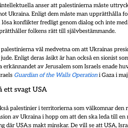
intellektuella anser att palestinierna måste uttry
mot Ukraina. Enligt dem måste man upprätthålla fo
 lösa konflikter fredligt genom dialog och inte med 
rätthåller folkens rätt till självbestämmande.
r palestinierna väl medvetna om att Ukrainas presi
jude. Enligt deras åsikt är han också en sionist so
 erkännandet av Jerusalem som Israels enade hu
raels
Guardian of the Walls Operation
i Gaza i ma
 ett svagt USA
kså palestinier i territorierna som välkomnar den 
ion av Ukraina i hopp om att den ska leda till en
g där USA:s makt minskar. De vill se att USA, Isra