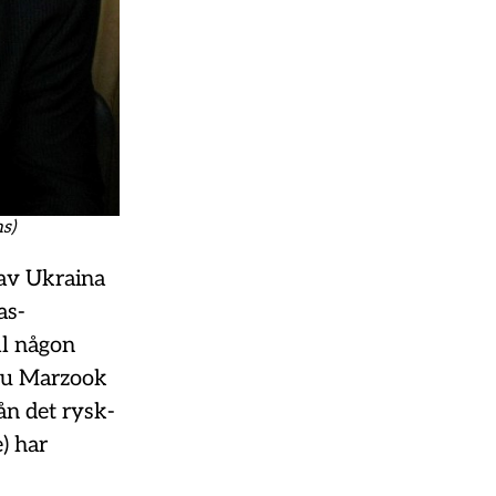
s)
 av Ukraina
as-
ll någon
Abu Marzook
ån det rysk-
) har