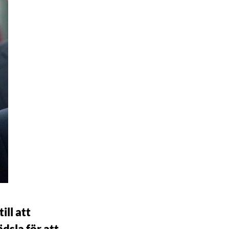
ll att
dsla för att