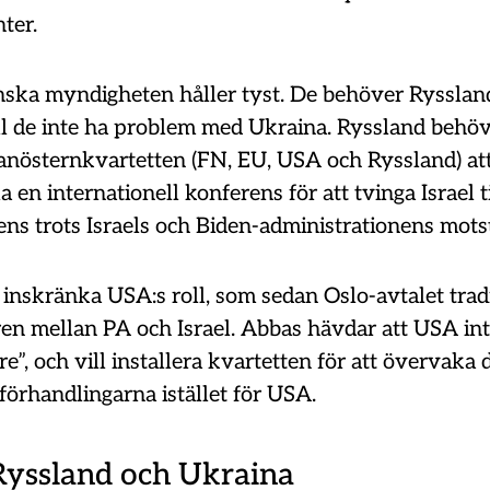
nter.
nska myndigheten håller tyst. De behöver Rysslan
ll de inte ha problem med Ukraina. Ryssland behövs
anösternkvartetten (FN, EU, USA och Ryssland) at
en internationell konferens för att tvinga Israel ti
ens trots Israels och Biden-administrationens mots
inskränka USA:s roll, som sedan Oslo-avtalet tradi
ren mellan PA och Israel. Abbas hävdar att USA int
re”, och vill installera kvartetten för att övervaka d
förhandlingarna istället för USA.
yssland och Ukraina