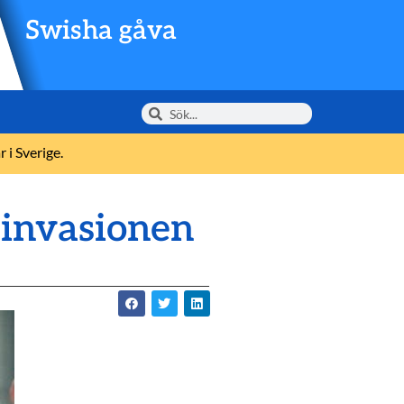
Swisha gåva
 i Sverige.
 invasionen