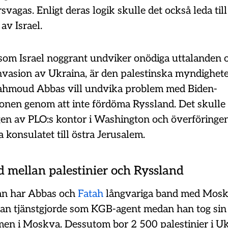
rsvagas. Enligt deras logik skulle det också leda til
av Israel.
som Israel noggrant undviker onödiga uttalanden
nvasion av Ukraina, är den palestinska myndighete
Mahmoud Abbas vill undvika problem med Biden-
ionen genom att inte fördöma Ryssland. Det skulle
en av PLO:s kontor i Washington och överföringen
konsulatet till östra Jerusalem.
 mellan palestinier och Ryssland
an har Abbas och
Fatah
långvariga band med Mosk
 han tjänstgjorde som KGB-agent medan han tog sin
en i Moskva. Dessutom bor 2 500 palestinier i Uk