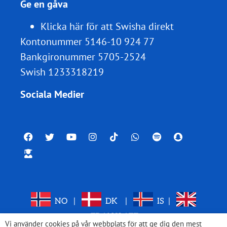
Ge en gåva
Klicka här för att Swisha direkt
Kontonummer 5146-10 924 77
Bankgironummer 5705-2524
Swish 1233318219
Sociala Medier
NO
|
DK
|
IS
|
TRANSLATE
Vi använder cookies på vår webbplats för att ge dig den mest