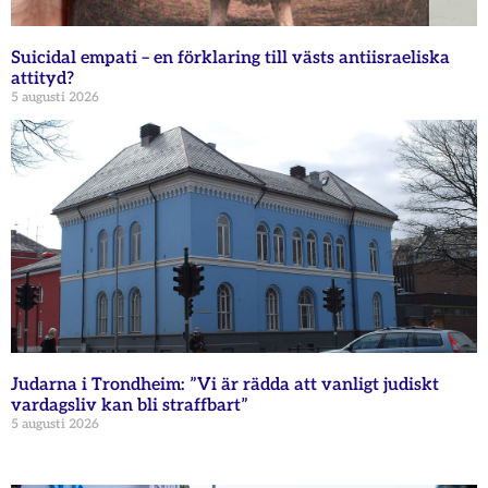
Suicidal empati – en förklaring till västs antiisraeliska
attityd?
5 augusti 2026
Judarna i Trondheim: ”Vi är rädda att vanligt judiskt
vardagsliv kan bli straffbart”
5 augusti 2026