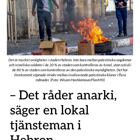
Det är mycket oroligheter i staden Hebron. Inte bara mellan palestinska ungdomar
och israeliska soldater i de 20 % av staden som kontrolleras av Israel, utan också i
de 80 % av staden som kontrolleras av den palestinska myndigheten. Det har
förekommit väpnade strider mellan rivaliserande palestinska klaner i flera
månader. (Foto: Wisam Hashlamoun/Flash90)
– Det råder anarki,
säger en lokal
tjänsteman i