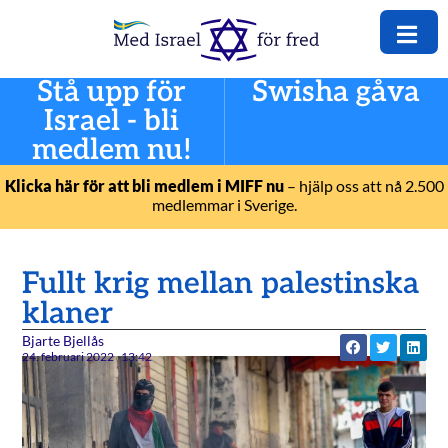
Stå upp för
Swisha gåva
Israel - bli
medlem nu!
Klicka här för att bli medlem i MIFF nu
– hjälp oss att nå 2.500
medlemmar i Sverige.
Fullt krig mellan palestinska
klaner
Bjarte Bjellås
24. februari 2022
13:42